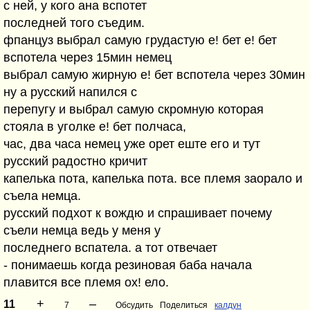
с ней, у кого ана вспотет
последней того съедим.
фпанцуз выбрал самую грудастую е! бет е! бет
вспотела через 15мин немец
выбрал самую жирную е! бет вспотела через 30мин
ну а русский напился с
перепугу и выбрал самую скромную которая
стояла в уголке е! бет полчаса,
час, два часа немец уже орет еште его и тут
русский радостно кричит
капелька пота, капелька пота. все племя заорало и
съела немца.
русский подхот к вождю и спрашивает почему
съели немца ведь у меня у
последнего вспатела. а тот отвечает
- понимаешь когда резиновая баба начала
плавится все племя ох! ело.
+
–
11
7
Обсудить
Поделиться
калдун