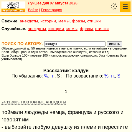
Лучшее дня 07 августа 2026
Войти
|
Регистрация
Свежие
:
анекдоты
,
истории
,
мемы
,
фразы
,
стишки
Случайные:
анекдоты
,
истории
,
мемы
,
фразы
,
стишки
ПОИСК ПО АВТОРУ:
Образец длиной до 50 знаков ищется в начале имени, если не найден - в середине.
Если найден ровно один автор - выводятся его анекдоты, истории и т.д.
Если больше 100 - первые 100 и список возможных следующих букв (регистр букв
учитывается).
Рассказчик: калдун
По убыванию:
%
,
гг.
,
S
; По возрастанию:
%
,
гг.
,
S
1
24.11.2005, ПОВТОРНЫЕ АНЕКДОТЫ
поймали людоеды немца, француза и русского и
говорят им
- выбирайте любую девушку из племи и переспите