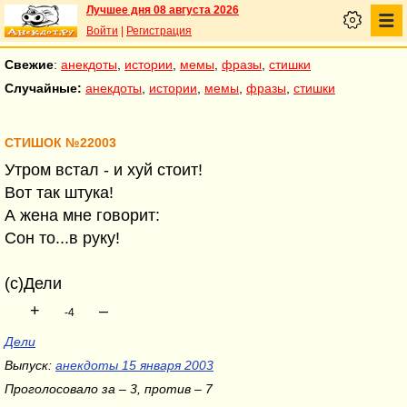
Лучшее дня 08 августа 2026
Войти
|
Регистрация
Свежие
:
анекдоты
,
истории
,
мемы
,
фразы
,
стишки
Случайные:
анекдоты
,
истории
,
мемы
,
фразы
,
стишки
СТИШОК №22003
Утром встал - и хуй стоит!
Вот так штука!
А жена мне говорит:
Сон то...в руку!
(с)Дели
+
–
-4
Дели
Выпуск:
анекдоты 15 января 2003
Проголосовало за – 3, против – 7