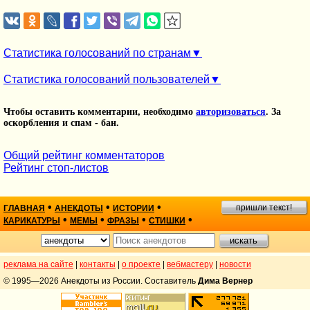
Статистика голосований по странам
Статистика голосований пользователей
Чтобы оставить комментарии, необходимо
авторизоваться
. За
оскорбления и спам - бан.
Общий рейтинг комментаторов
Рейтинг стоп-листов
•
•
•
пришли текст!
ГЛАВНАЯ
АНЕКДОТЫ
ИСТОРИИ
•
•
•
•
КАРИКАТУРЫ
МЕМЫ
ФРАЗЫ
СТИШКИ
реклама на сайте
|
контакты
|
о проекте
|
вебмастеру
|
новости
© 1995—2026 Анекдоты из России. Составитель
Дима Вернер