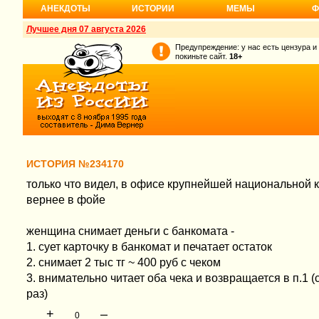
АНЕКДОТЫ
ИСТОРИИ
МЕМЫ
Ф
Лучшее дня 07 августа 2026
Предупреждение: у нас есть цензура и
покиньте сайт.
18+
ИСТОРИЯ №234170
только что видел, в офисе крупнейшей национальной 
вернее в фойе
женщина снимает деньги с банкомата -
1. сует карточку в банкомат и печатает остаток
2. снимает 2 тыс тг ~ 400 руб с чеком
3. внимательно читает оба чека и возвращается в п.1 
раз)
+
–
0