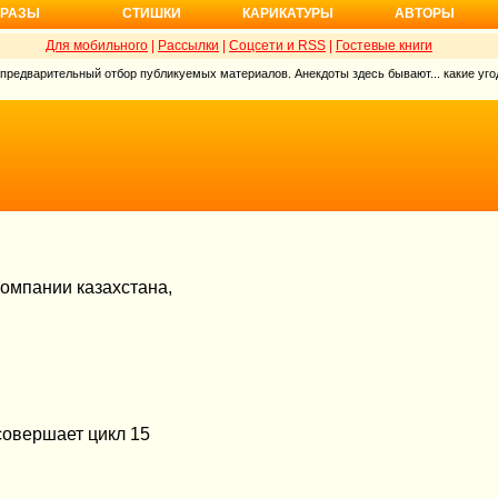
РАЗЫ
СТИШКИ
КАРИКАТУРЫ
АВТОРЫ
Для мобильного
|
Рассылки
|
Соцсети и RSS
|
Гостевые книги
 предварительный отбор публикуемых материалов. Анекдоты здесь бывают... какие угод
компании казахстана,
(совершает цикл 15