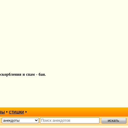
 оскорбления и спам - бан.
•
•
ЗЫ
СТИШКИ