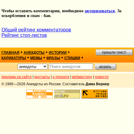
Чтобы оставить комментарии, необходимо
авторизоваться
. За
оскорбления и спам - бан.
Общий рейтинг комментаторов
Рейтинг стоп-листов
•
•
•
пришли текст!
ГЛАВНАЯ
АНЕКДОТЫ
ИСТОРИИ
•
•
•
•
КАРИКАТУРЫ
МЕМЫ
ФРАЗЫ
СТИШКИ
реклама на сайте
|
контакты
|
о проекте
|
вебмастеру
|
новости
© 1995—2026 Анекдоты из России. Составитель
Дима Вернер