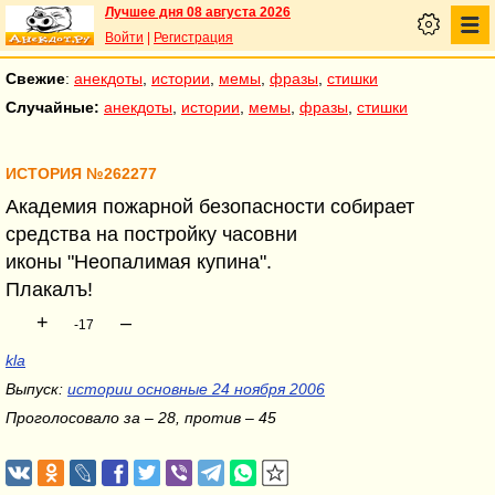
Лучшее дня 08 августа 2026
Войти
|
Регистрация
Свежие
:
анекдоты
,
истории
,
мемы
,
фразы
,
стишки
Случайные:
анекдоты
,
истории
,
мемы
,
фразы
,
стишки
ИСТОРИЯ №262277
Академия пожарной безопасности собирает
средства на постройку часовни
иконы "Неопалимая купина".
Плакалъ!
+
–
-17
kla
Выпуск:
истории основные 24 ноября 2006
Проголосовало за – 28, против – 45