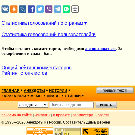
Статистика голосований по странам
Статистика голосований пользователей
Чтобы оставить комментарии, необходимо
авторизоваться
. За
оскорбления и спам - бан.
Общий рейтинг комментаторов
Рейтинг стоп-листов
•
•
•
пришли текст!
ГЛАВНАЯ
АНЕКДОТЫ
ИСТОРИИ
•
•
•
•
КАРИКАТУРЫ
МЕМЫ
ФРАЗЫ
СТИШКИ
реклама на сайте
|
контакты
|
о проекте
|
вебмастеру
|
новости
© 1995—2026 Анекдоты из России. Составитель
Дима Вернер