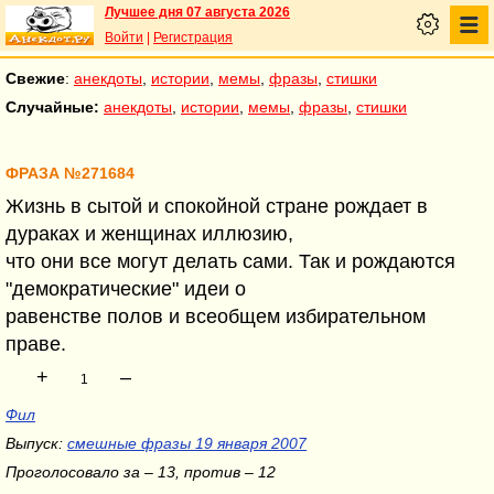
Лучшее дня 07 августа 2026
Войти
|
Регистрация
Свежие
:
анекдоты
,
истории
,
мемы
,
фразы
,
стишки
Случайные:
анекдоты
,
истории
,
мемы
,
фразы
,
стишки
ФРАЗА №271684
Жизнь в сытой и спокойной стране рождает в
дураках и женщинах иллюзию,
что они все могут делать сами. Так и рождаются
"демократические" идеи о
равенстве полов и всеобщем избирательном
праве.
+
–
1
Фил
Выпуск:
смешные фразы 19 января 2007
Проголосовало за – 13, против – 12