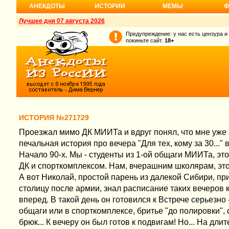
АНЕКДОТЫ
ИСТОРИИ
МЕМЫ
Ф
Лучшее дня 07 августа 2026
Предупреждение: у нас есть цензура и
покиньте сайт.
18+
ИСТОРИЯ №271729
Проезжал мимо ДК МИИТа и вдруг понял, что мне уже з
печальная история про вечера "Для тех, кому за 30..." 
Начало 90-х. Мы - студенты из 1-ой общаги МИИТа, это 
ДК и спорткомплексом. Нам, вчерашним школярам, это
А вот Николай, простой парень из далекой Сибири, пр
столицу после армии, знал расписание таких вечеров 
вперед. В такой день он готовился к Встрече серьезно
общаги или в спорткомплексе, бритье "до полировки", 
брюк... К вечеру он был готов к подвигам! Но... На дл