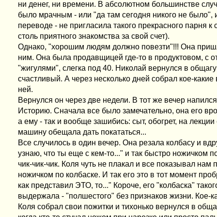
ни денег, ни времени. В абсолютном большинстве слу
было мрачным - или "да там сегодня никого не было", и
переводе - не пригласила такого прекрасного парня к
столь приятного знакомства за свой счет).
Однако, "хорошим людям должно повезти"!!! Она приш
ним. Она была продавщицей где-то в продуктовом, с о
"жигулями", слегка под 40. Николай вернулся в общагу
счастливый. А через несколько дней собрал кое-какие
ней.
Вернулся он через две недели. В тот же вечер напился
Историю. Сначала все было замечательно, она его вро
а ему - так и вообще зашибись: сыт, обогрет, на лекции
машину обещала дать покататься...
Все случилось в один вечер. Она резала колбасу и вдр
узнаю, что ты еще с кем-то..." и так быстро ножичком п
чик-чик-чик. Коля чуть не плакал и все показывал нам 
ножичком по колбаске. И так его это в тот момент пробр
как представил ЭТО, то..." Короче, его "колбаска" тако
выдержала - "полшестого" без признаков жизни. Кое-ка
Коля собрал свои пожитки и тихонько вернулся в обща