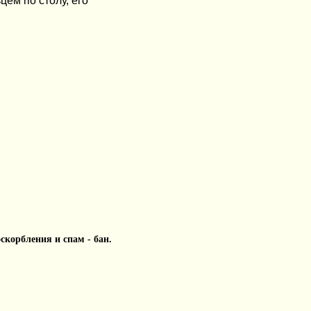
цем по столу, его
 оскорбления и спам - бан.