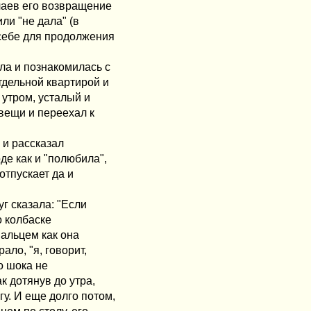
чаев его возвращение
ли "не дала" (в
 себе для продолжения
ла и познакомилась с
тдельной квартирой и
 утром, усталый и
 вещи и переехал к
 и рассказал
де как и "полюбила",
 отпускает да и
уг сказала: "Если
о колбаске
пальцем как она
ало, "я, говорит,
го шока не
к дотянув до утра,
гу. И еще долго потом,