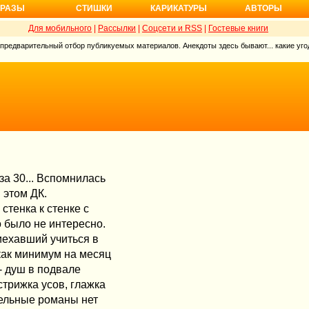
РАЗЫ
СТИШКИ
КАРИКАТУРЫ
АВТОРЫ
Для мобильного
|
Рассылки
|
Соцсети и RSS
|
Гостевые книги
 предварительный отбор публикуемых материалов. Анекдоты здесь бывают... какие угод
а 30... Вспомнилась
в этом ДК.
стенка к стенке с
 было не интересно.
иехавший учиться в
как минимум на месяц
 - душ в подвале
стрижка усов, глажка
ительные романы нет