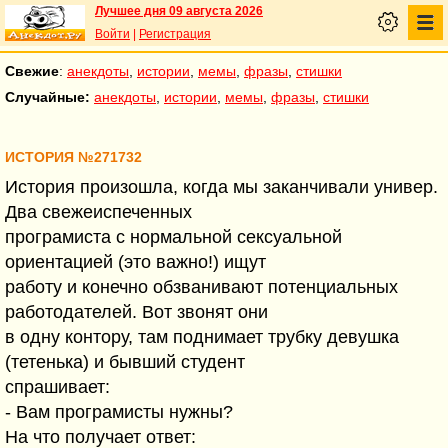
Лучшее дня 09 августа 2026
Войти
|
Регистрация
Свежие
:
анекдоты
,
истории
,
мемы
,
фразы
,
стишки
Случайные:
анекдоты
,
истории
,
мемы
,
фразы
,
стишки
ИСТОРИЯ №271732
История произошла, когда мы заканчивали универ.
Два свежеиспеченных
програмиста с нормальной сексуальной
ориентацией (это важно!) ищут
работу и конечно обзванивают потенциальных
работодателей. Вот звонят они
в одну контору, там поднимает трубку девушка
(тетенька) и бывший студент
спрашивает:
- Вам програмисты нужны?
На что получает ответ: