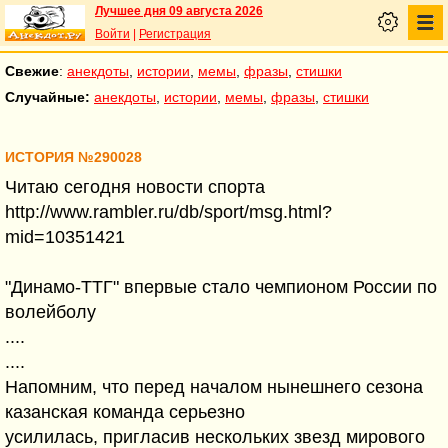
Лучшее дня 09 августа 2026
Войти
|
Регистрация
Свежие
:
анекдоты
,
истории
,
мемы
,
фразы
,
стишки
Случайные:
анекдоты
,
истории
,
мемы
,
фразы
,
стишки
ИСТОРИЯ №290028
Читаю сегодня новости спорта
http://www.rambler.ru/db/sport/msg.html?
mid=10351421
"Динамо-ТТГ" впервые стало чемпионом России по
волейболу
....
....
Напомним, что перед началом нынешнего сезона
казанская команда серьезно
усилилась, пригласив нескольких звезд мирового