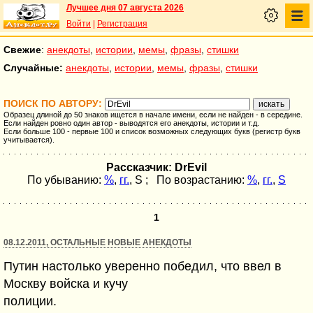
Лучшее дня 07 августа 2026
Войти
|
Регистрация
Свежие
:
анекдоты
,
истории
,
мемы
,
фразы
,
стишки
Случайные:
анекдоты
,
истории
,
мемы
,
фразы
,
стишки
ПОИСК ПО АВТОРУ:
Образец длиной до 50 знаков ищется в начале имени, если не найден - в середине.
Если найден ровно один автор - выводятся его анекдоты, истории и т.д.
Если больше 100 - первые 100 и список возможных следующих букв (регистр букв
учитывается).
Рассказчик: DrEvil
По убыванию:
%
,
гг.
,
S
; По возрастанию:
%
,
гг.
,
S
1
08.12.2011, ОСТАЛЬНЫЕ НОВЫЕ АНЕКДОТЫ
Путин настолько уверенно победил, что ввел в
Москву войска и кучу
полиции.