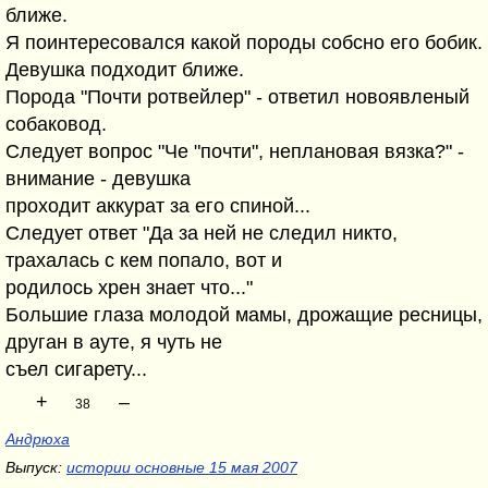
ближе.
Я поинтересовался какой породы собсно его бобик.
Девушка подходит ближе.
Порода "Почти ротвейлер" - ответил новоявленый
собаковод.
Следует вопрос "Че "почти", неплановая вязка?" -
внимание - девушка
проходит аккурат за его спиной...
Следует ответ "Да за ней не следил никто,
трахалась с кем попало, вот и
родилось хрен знает что..."
Большие глаза молодой мамы, дрожащие ресницы,
друган в ауте, я чуть не
съел сигарету...
+
–
38
Андрюха
Выпуск:
истории основные 15 мая 2007