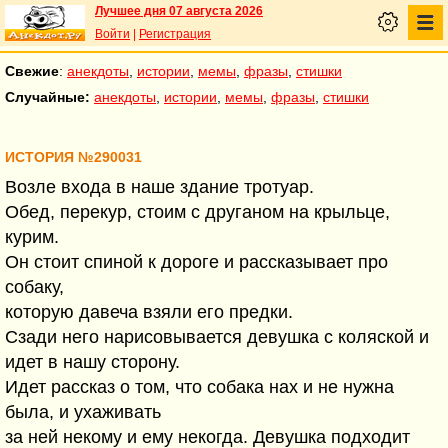
Лучшее дня 07 августа 2026
Войти
|
Регистрация
Свежие
:
анекдоты
,
истории
,
мемы
,
фразы
,
стишки
Случайные:
анекдоты
,
истории
,
мемы
,
фразы
,
стишки
ИСТОРИЯ №290031
Возле входа в наше здание тротуар.
Обед, перекур, стоим с друганом на крыльце,
курим.
Он стоит спиной к дороге и рассказывает про
собаку,
которую давеча взяли его предки.
Сзади него нарисовывается девушка с коляской и
идет в нашу сторону.
Идет рассказ о том, что собака нах и не нужна
была, и ухаживать
за ней некому и ему некогда. Девушка подходит