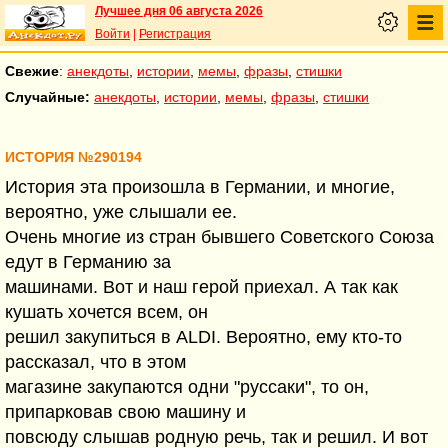
Лучшее дня 06 августа 2026
Войти
|
Регистрация
Свежие
:
анекдоты
,
истории
,
мемы
,
фразы
,
стишки
Случайные:
анекдоты
,
истории
,
мемы
,
фразы
,
стишки
ИСТОРИЯ №290194
История эта произошла в Германии, и многие,
вероятно, уже слышали ее.
Очень многие из стран бывшего Советского Союза
едут в Германию за
машинами. Вот и наш герой приехал. А так как
кушать хочется всем, он
решил закупиться в ALDI. Вероятно, ему кто-то
рассказал, что в этом
магазине закупаются одни "руссаки", то он,
припарковав свою машину и
повсюду слышав родную речь, так и решил. И вот