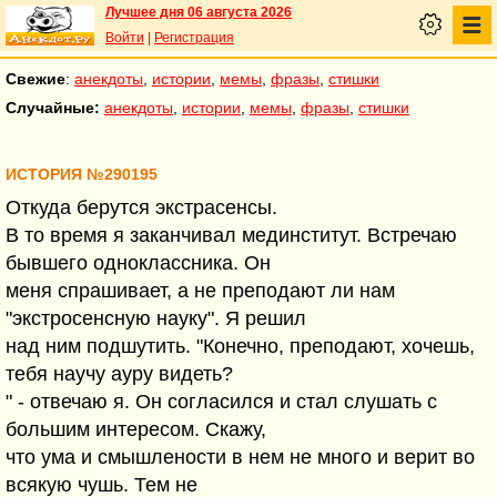
Лучшее дня 06 августа 2026
Войти
|
Регистрация
Свежие
:
анекдоты
,
истории
,
мемы
,
фразы
,
стишки
Случайные:
анекдоты
,
истории
,
мемы
,
фразы
,
стишки
ИСТОРИЯ №290195
Откуда берутся экстрасенсы.
В то время я заканчивал мединститут. Встречаю
бывшего одноклассника. Он
меня спрашивает, а не преподают ли нам
"экстросенсную науку". Я решил
над ним подшутить. "Конечно, преподают, хочешь,
тебя научу ауру видеть?
" - отвечаю я. Он согласился и стал слушать с
большим интересом. Скажу,
что ума и смышлености в нем не много и верит во
всякую чушь. Тем не