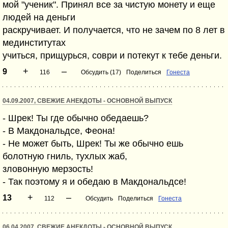
мой "ученик". Принял все за чистую монету и еще
людей на деньги
раскручивает. И получается, что не зачем по 8 лет в
мединститутах
учиться, прищурься, соври и потекут к тебе деньги.
+
–
9
116
Обсудить (17)
Поделиться
Гонеста
04.09.2007, СВЕЖИЕ АНЕКДОТЫ - ОСНОВНОЙ ВЫПУСК
- Шрек! Ты где обычно обедаешь?
- В Макдональдсе, Феона!
- Не может быть, Шрек! Ты же обычно ешь
болотную гниль, тухлых жаб,
зловонную мерзость!
- Так поэтому я и обедаю в Макдональдсе!
+
–
13
112
Обсудить
Поделиться
Гонеста
06.04.2007, СВЕЖИЕ АНЕКДОТЫ - ОСНОВНОЙ ВЫПУСК