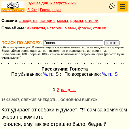
Лучшее дня 07 августа 2026
Войти
|
Регистрация
Свежие
:
анекдоты
,
истории
,
мемы
,
фразы
,
стишки
Случайные:
анекдоты
,
истории
,
мемы
,
фразы
,
стишки
ПОИСК ПО АВТОРУ:
Образец длиной до 50 знаков ищется в начале имени, если не найден - в середине.
Если найден ровно один автор - выводятся его анекдоты, истории и т.д.
Если больше 100 - первые 100 и список возможных следующих букв (регистр букв
учитывается).
Рассказчик: Гонеста
По убыванию:
%
,
гг.
,
S
; По возрастанию:
%
,
гг.
,
S
1
2
след. →
15.03.2007, СВЕЖИЕ АНЕКДОТЫ - ОСНОВНОЙ ВЫПУСК
Кот удирает от собаки и думает: "Я сам за хомячком
вчера по комнате
гонялся, ему так же страшно было, бедный