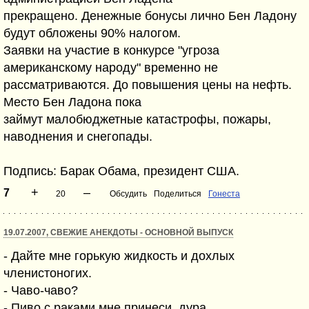
прекращено. Денежные бонусы лично Бен Ладону
будут обложены 90% налогом.
Заявки на участие в конкурсе "угроза
американскому народу" временно не
рассматриваются. До повышения цены на нефть.
Место Бен Ладона пока
займут малобюджетные катастрофы, пожары,
наводнения и снегопады.
Подпись: Барак Обама, президент США.
+
–
7
20
Обсудить
Поделиться
Гонеста
19.07.2007, СВЕЖИЕ АНЕКДОТЫ - ОСНОВНОЙ ВЫПУСК
- Дайте мне горькую жидкость и дохлых
членистоногих.
- Чаво-чаво?
- Пиво с раками мне принеси, дура