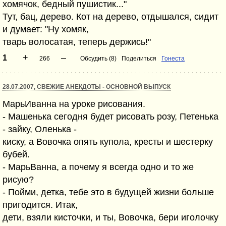
хомячок, бедный пушистик..."
Тут, бац, дерево. Кот на дерево, отдышался, сидит
и думает: "Ну хомяк,
тварь волосатая, теперь держись!"
+
–
1
266
Обсудить (8)
Поделиться
Гонеста
28.07.2007, СВЕЖИЕ АНЕКДОТЫ - ОСНОВНОЙ ВЫПУСК
МарьИванна на уроке рисования.
- Машенька сегодня будет рисовать розу, Петенька
- зайку, Оленька -
киску, а Вовочка опять купола, кресты и шестерку
бубей.
- МарьВанна, а почему я всегда одно и то же
рисую?
- Пойми, детка, тебе это в будущей жизни больше
пригодится. Итак,
дети, взяли кисточки, и ты, Вовочка, бери иголочку