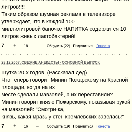
литров!!!!
Таким образом шумная реклама в телевизоре
утверждает, что в каждой 100
миллилитровой баночке НАПИТКА содержится 10
литров живых лактобактерий!
+
–
7
18
Обсудить (22)
Поделиться
Гонеста
28.12.2007, СВЕЖИЕ АНЕКДОТЫ - ОСНОВНОЙ ВЫПУСК
Шутка 20-х годов. (Рассказал дед).
Что теперь говорит Минин Пожарскому на Красной
площади, когда на их
месте сделали мавзолей, а их переставили?
Минин говорит князю Пожарскому, показывая рукой
на мавзолей: "Смотри-ка,
князь, какая мразь у стен кремлевских завелась!"
+
–
7
16
Обсудить (19)
Поделиться
Гонеста