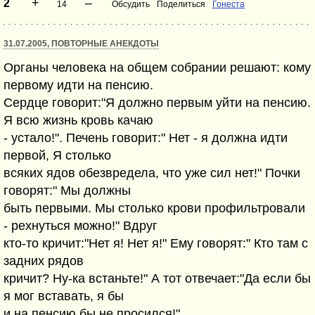
+
–
2
14
Обсудить
Поделиться
Гонеста
31.07.2005, ПОВТОРНЫЕ АНЕКДОТЫ
Органы человека на общем собрании решают: кому
первому идти на пенсию.
Сердце говорит:"Я должно первым уйти на пенсию.
Я всю жизнь кровь качаю
- устало!". Печень говорит:" Нет - я должна идти
первой, Я столько
всяких ядов обезвредела, что уже сил нет!" Почки
говорят:" Мы должны
быть первыми. Мы столько крови профильтровали
- рехнуться можно!" Вдруг
кто-то кричит:"Нет я! Нет я!" Ему говорят:" Кто там с
задних рядов
кричит? Ну-ка встаньте!" А тот отвечает:"Да если бы
я мог вставать, я бы
и на пенсию бы не просился!"