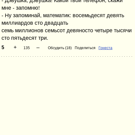
- Дэвушка, дэвушка! Какой твой телефон, скажи
мне - запомню!
- Ну запоминай, математик: восемьдесят девять
миллиардов сто двадцать
семь миллионов семьсот девяносто четыре тысячи
сто пятьдесят три.
+
–
5
135
Обсудить (18)
Поделиться
Гонеста