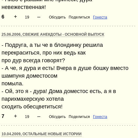
невежественная!
+
–
6
19
Обсудить
Поделиться
Гонеста
25.06.2006, СВЕЖИЕ АНЕКДОТЫ - ОСНОВНОЙ ВЫПУСК
- Подруга, а ты че в блондинку решила
перекраситься, про них ведь как
про дур всегда говорят?
- А че, я дура и есть! Вчера в душе бошку вместо
шампуня доместосом
помыла.
- Ой, это я - дура! Дома доместос есть, а я в
парихмахерскую хотела
сходить обесцветиться!
+
–
7
19
Обсудить
Поделиться
Гонеста
10.04.2009, ОСТАЛЬНЫЕ НОВЫЕ ИСТОРИИ