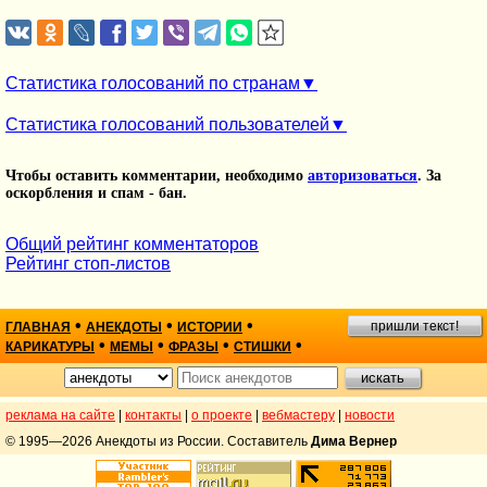
Статистика голосований по странам
Статистика голосований пользователей
Чтобы оставить комментарии, необходимо
авторизоваться
. За
оскорбления и спам - бан.
Общий рейтинг комментаторов
Рейтинг стоп-листов
•
•
•
пришли текст!
ГЛАВНАЯ
АНЕКДОТЫ
ИСТОРИИ
•
•
•
•
КАРИКАТУРЫ
МЕМЫ
ФРАЗЫ
СТИШКИ
реклама на сайте
|
контакты
|
о проекте
|
вебмастеру
|
новости
© 1995—2026 Анекдоты из России. Составитель
Дима Вернер