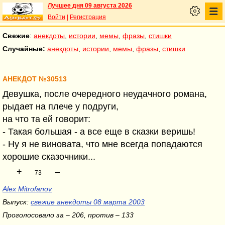
Лучшее дня 09 августа 2026
Войти
|
Регистрация
Свежие
:
анекдоты
,
истории
,
мемы
,
фразы
,
стишки
Случайные:
анекдоты
,
истории
,
мемы
,
фразы
,
стишки
АНЕКДОТ №30513
Девушка, после очередного неудачного романа,
рыдает на плече у подруги,
на что та ей говорит:
- Такая большая - а все еще в сказки веришь!
- Hу я не виновата, что мне всегда попадаются
хорошие сказочники...
+
–
73
Alex Mitrofanov
Выпуск:
свежие анекдоты 08 марта 2003
Проголосовало за – 206, против – 133