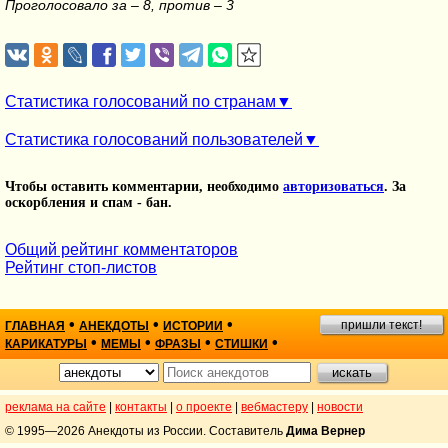
Проголосовало за – 8, против – 3
Статистика голосований по странам
Статистика голосований пользователей
Чтобы оставить комментарии, необходимо
авторизоваться
. За
оскорбления и спам - бан.
Общий рейтинг комментаторов
Рейтинг стоп-листов
•
•
•
пришли текст!
ГЛАВНАЯ
АНЕКДОТЫ
ИСТОРИИ
•
•
•
•
КАРИКАТУРЫ
МЕМЫ
ФРАЗЫ
СТИШКИ
реклама на сайте
|
контакты
|
о проекте
|
вебмастеру
|
новости
© 1995—2026 Анекдоты из России. Составитель
Дима Вернер