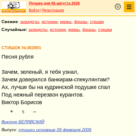
Лучшее дня 06 августа 2026
Войти
|
Регистрация
Свежие
:
анекдоты
,
истории
,
мемы
,
фразы
,
стишки
Случайные:
анекдоты
,
истории
,
мемы
,
фразы
,
стишки
СТИШОК №382891
Песня рубля
Зачем, зеленый, я тебя узнал,
Зачем доверился банкирам-спекулянтам?
Ах, лучше бы на кудринской подушке спал
Под нежный перезвон курантов.
Виктор Борисов
+
–
5
Виктор БЕЛЯВСКИЙ
Выпуск:
стишки основные 09 февраля 2009