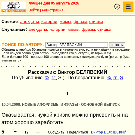
Лучшее дня 05 августа 2026
Войти
|
Регистрация
Свежие
:
анекдоты
,
истории
,
мемы
,
фразы
,
стишки
Случайные:
анекдоты
,
истории
,
мемы
,
фразы
,
стишки
ПОИСК ПО АВТОРУ:
Образец длиной до 50 знаков ищется в начале имени, если не найден - в середине.
Если найден ровно один автор - выводятся его анекдоты, истории и т.д.
Если больше 100 - первые 100 и список возможных следующих букв (регистр букв
учитывается).
Рассказчик: Виктор БЕЛЯВСКИЙ
По убыванию:
%
,
гг.
,
S
; По возрастанию:
%
,
гг.
,
S
1
10.04.2009, НОВЫЕ АФОРИЗМЫ И ФРАЗЫ - ОСНОВНОЙ ВЫПУСК
Оказывается, чужой кризис можно присвоить и на
этом хорошо заработать.
+
–
5
12
Обсудить
Поделиться
Виктор БЕЛЯВСКИЙ