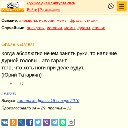
Лучшее дня 07 августа 2026
Войти
|
Регистрация
Свежие
:
анекдоты
,
истории
,
мемы
,
фразы
,
стишки
Случайные:
анекдоты
,
истории
,
мемы
,
фразы
,
стишки
ФРАЗА №431531
Когда абсолютно нечем занять руки, то наличие
дурной головы - это гарант
того, что хоть ноги при деле будут.
(Юрий Татаркин)
+
–
17
Firstonx
Выпуск:
смешные фразы 18 января 2010
Проголосовало за – 29, против – 12