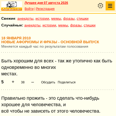
Лучшее дня 07 августа 2026
Войти
|
Регистрация
Свежие
:
анекдоты
,
истории
,
мемы
,
фразы
,
стишки
Случайные:
анекдоты
,
истории
,
мемы
,
фразы
,
стишки
18 ЯНВАРЯ 2010
НОВЫЕ АФОРИЗМЫ И ФРАЗЫ - ОСНОВНОЙ ВЫПУСК
Меняется каждый час по результатам голосования
Быть хорошим для всех - так же утопично как быть
одновременно во многих
местах.
+
–
5
38
Обсудить
Поделиться
Правильно прожить - это сделать что-нибудь
хорошее для человечества, и
всё чтобы не зависеть от этого человечества.