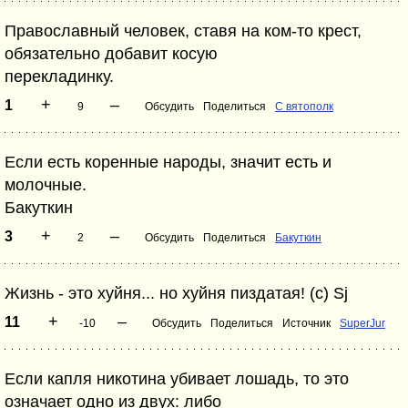
Православный человек, ставя на ком-то крест,
обязательно добавит косую
перекладинку.
+
–
1
9
Обсудить
Поделиться
С вятополк
Если есть коренные народы, значит есть и
молочные.
Бакуткин
+
–
3
2
Обсудить
Поделиться
Бакуткин
Жизнь - это хуйня... но хуйня пиздатая! (c) Sj
+
–
11
-10
Обсудить
Поделиться
Источник
SuperJur
Если капля никотина убивает лошадь, то это
означает одно из двух: либо