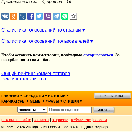
Проголосовало за – 4, против – 16
Статистика голосований по странам
Статистика голосований пользователей
Чтобы оставить комментарии, необходимо
авторизоваться
. За
оскорбления и спам - бан.
Общий рейтинг комментаторов
Рейтинг стоп-листов
•
•
•
пришли текст!
ГЛАВНАЯ
АНЕКДОТЫ
ИСТОРИИ
•
•
•
•
КАРИКАТУРЫ
МЕМЫ
ФРАЗЫ
СТИШКИ
реклама на сайте
|
контакты
|
о проекте
|
вебмастеру
|
новости
© 1995—2026 Анекдоты из России. Составитель
Дима Вернер