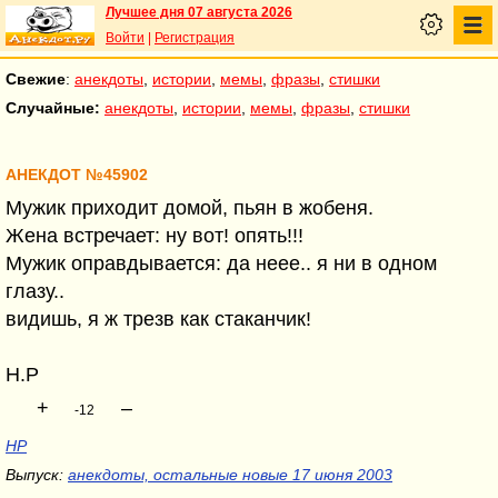
Лучшее дня 07 августа 2026
Войти
|
Регистрация
Свежие
:
анекдоты
,
истории
,
мемы
,
фразы
,
стишки
Случайные:
анекдоты
,
истории
,
мемы
,
фразы
,
стишки
АНЕКДОТ №45902
Мужик приходит домой, пьян в жобеня.
Жена встречает: ну вот! опять!!!
Мужик оправдывается: да неее.. я ни в одном
глазу..
видишь, я ж трезв как стаканчик!
H.P
+
–
-12
НР
Выпуск:
анекдоты, остальные новые 17 июня 2003