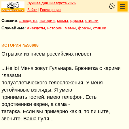
Лучшее дня 09 августа 2026
Войти
|
Регистрация
Свежие
:
анекдоты
,
истории
,
мемы
,
фразы
,
стишки
Случайные:
анекдоты
,
истории
,
мемы
,
фразы
,
стишки
ИСТОРИЯ №50688
Отрывки из писем российских невест
...Hello! Меня зовут Гульнара. Брюнетка с карими
глазами
полуатлетического телосложения. У меня
устойчивые взгляды. Я умею
принимать гостей, имею телефон. Есть
родственики евреи, а сама -
татарка. Если вы примерно как я, то пишите,
звоните. Ваша Гуля...