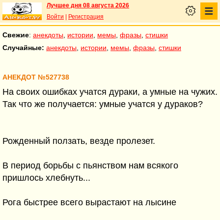
Лучшее дня 08 августа 2026
Войти
|
Регистрация
Свежие
:
анекдоты
,
истории
,
мемы
,
фразы
,
стишки
Случайные:
анекдоты
,
истории
,
мемы
,
фразы
,
стишки
АНЕКДОТ №527738
На своих ошибках учатся дураки, а умные на чужих.
Так что же получается: умные учатся у дураков?
Рожденный ползать, везде пролезет.
В период борьбы с пьянством нам всякого
пришлось хлебнуть...
Рога быстрее всего вырастают на лысине