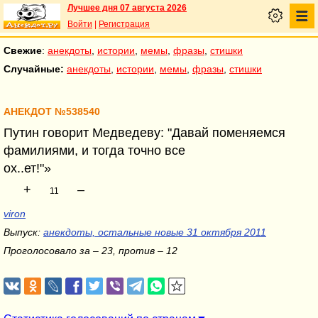
Лучшее дня 07 августа 2026
Войти
|
Регистрация
Свежие
:
анекдоты
,
истории
,
мемы
,
фразы
,
стишки
Случайные:
анекдоты
,
истории
,
мемы
,
фразы
,
стишки
АНЕКДОТ №538540
Путин говорит Медведеву: "Давай поменяемся
фамилиями, и тогда точно все
ох..ет!"»
+
–
11
viron
Выпуск:
анекдоты, остальные новые 31 октября 2011
Проголосовало за – 23, против – 12