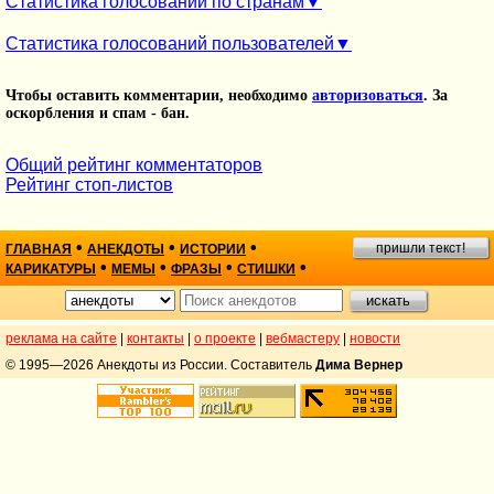
Статистика голосований по странам
Статистика голосований пользователей
Чтобы оставить комментарии, необходимо
авторизоваться
. За
оскорбления и спам - бан.
Общий рейтинг комментаторов
Рейтинг стоп-листов
•
•
•
пришли текст!
ГЛАВНАЯ
АНЕКДОТЫ
ИСТОРИИ
•
•
•
•
КАРИКАТУРЫ
МЕМЫ
ФРАЗЫ
СТИШКИ
реклама на сайте
|
контакты
|
о проекте
|
вебмастеру
|
новости
© 1995—2026 Анекдоты из России. Составитель
Дима Вернер