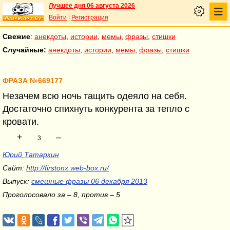
Лучшее дня 06 августа 2026
Войти
|
Регистрация
Свежие
:
анекдоты
,
истории
,
мемы
,
фразы
,
стишки
Случайные:
анекдоты
,
истории
,
мемы
,
фразы
,
стишки
ФРАЗА №669177
Незачем всю ночь тащить одеяло на себя.
Достаточно спихнуть конкурента за тепло с
кровати.
+
–
3
Юрий Татаркин
Сайт:
http://firstonx.web-box.ru/
Выпуск:
смешные фразы 06 декабря 2013
Проголосовало за – 8, против – 5