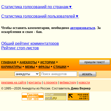
Статистика голосований по странам
Статистика голосований пользователей
Чтобы оставить комментарии, необходимо
авторизоваться
. За
оскорбления и спам - бан.
Общий рейтинг комментаторов
Рейтинг стоп-листов
•
•
•
пришли текст!
ГЛАВНАЯ
АНЕКДОТЫ
ИСТОРИИ
•
•
•
•
КАРИКАТУРЫ
МЕМЫ
ФРАЗЫ
СТИШКИ
реклама на сайте
|
контакты
|
о проекте
|
вебмастеру
|
новости
© 1995—2026 Анекдоты из России. Составитель
Дима Вернер