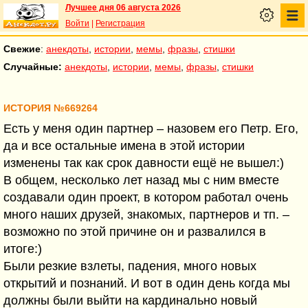
Лучшее дня 06 августа 2026
Войти
|
Регистрация
Свежие
:
анекдоты
,
истории
,
мемы
,
фразы
,
стишки
Случайные:
анекдоты
,
истории
,
мемы
,
фразы
,
стишки
ИСТОРИЯ №669264
Есть у меня один партнер – назовем его Петр. Его,
да и все остальные имена в этой истории
изменены так как срок давности ещё не вышел:)
В общем, несколько лет назад мы с ним вместе
создавали один проект, в котором работал очень
много наших друзей, знакомых, партнеров и тп. –
возможно по этой причине он и развалился в
итоге:)
Были резкие взлеты, падения, много новых
открытий и познаний. И вот в один день когда мы
должны были выйти на кардинально новый