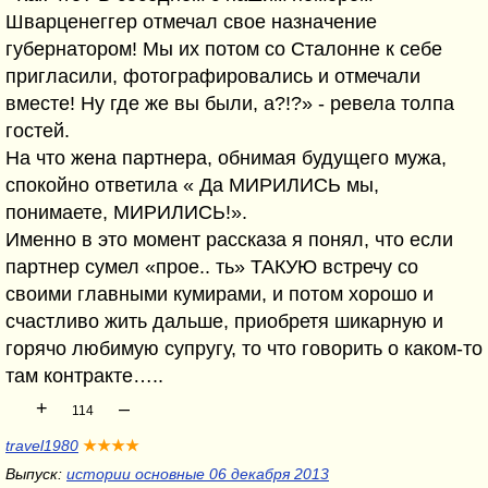
Шварценеггер отмечал свое назначение
губернатором! Мы их потом со Сталонне к себе
пригласили, фотографировались и отмечали
вместе! Ну где же вы были, а?!?» - ревела толпа
гостей.
На что жена партнера, обнимая будущего мужа,
спокойно ответила « Да МИРИЛИСЬ мы,
понимаете, МИРИЛИСЬ!».
Именно в это момент рассказа я понял, что если
партнер сумел «прое.. ть» ТАКУЮ встречу со
своими главными кумирами, и потом хорошо и
счастливо жить дальше, приобретя шикарную и
горячо любимую супругу, то что говорить о каком-то
там контракте…..
+
–
114
travel1980
★★★★
Выпуск:
истории основные 06 декабря 2013