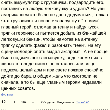
снять аккумулятор с грузовичка, подзарядить его,
поставить на любую легковушку и удрать? Но увы
американцем это было не дано додуматься, толкав
этот грузовичок и попав с заварушку с "тенями"
главный герой, отломав антенну и найдя кусок
тряпки героически пытается добыть из ближайшей
легковушки бензин, чтобы намотав на антенну
тряпку сделать факел и разогнать "тени". На эту
сцену молодой опять выдал экспромт - А не проще
было поджечь всю легковушку, ведь кроме них в
живых в городе никого не осталось или ваще
поджечь целый дом и при свете пожара спокойно
дойти до бара. В общем жаль что смотрели не
сначала, а то бы еще главным героям надавали
ценных советов.
фильмы
+
–
12
569
Обсудить
Поделиться
Swan120