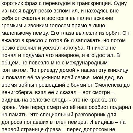
коротких фраз с переводом в транскрипции. Одну
из них я вдруг резко вспомнил, и находясь вне
себя от счастья и восторга выпалил вскачив
громким и звонким голосом прямо в лицо
маленькому немцу. Его глаза вылезли из орбит. Он
вжался в кресло и готов был заплакать, но потом
резко вскочил и убежал из клуба. Я ничего не
понял и подумал что наверное, я его достал. В
общем, не повезло мне с международным
контактом. По приезду домой я нашел эту книжицу
и показал её за ужином всей семье. Мой дед, во
время войны прошедший с боями от Смоленска до
Кенигсберга, взял её и сказал – вот смотри –
видишь на обложке следы - это не краска, это
кровь. Мне перед смертью её наш особист подарил
на память. Это специальный разговорник для
допроса попавших в плен немцев. И видишь – на
первой странице фраза – перед допросом не