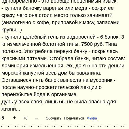
одновременно - это вообще неоценимый изыск.
- купила баночку варенья или меда - сожри ее
сразу, чего она стоит, место только занимает?
(аналогично с кофе, приправой к мясу, запасами
крупы...)
- купила целебный гель из водорослей - 6 банок, 3
кг измельченной болотной тины, 7500 руб. Типа
полезно. Употребила первую банку - покрылась
красными пятнами. Отобрала банки, читаю состав:
ламинария измельченная. Эх, да я б на эти деньги
морской капустой весь дом бы завалила.
Оставшиеся пять банок вынесла на мусорник -
после научно-просветительской лекции о
переизбытке йода в организме.
Дурь у всех своя, лишь бы не была опасна для
жизни...
+
–
5
76
Обсудить
Поделиться
Фыфа