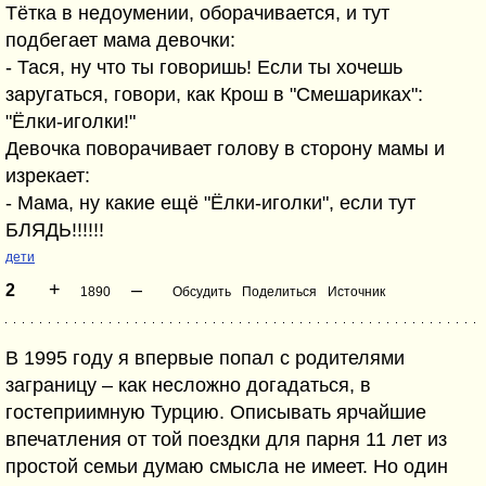
Тётка в недоумении, оборачивается, и тут
подбегает мама девочки:
- Тася, ну что ты говоришь! Если ты хочешь
заругаться, говори, как Крош в "Смешариках":
"Ёлки-иголки!"
Девочка поворачивает голову в сторону мамы и
изрекает:
- Мама, ну какие ещё "Ёлки-иголки", если тут
БЛЯДЬ!!!!!!
дети
+
–
2
1890
Обсудить
Поделиться
Источник
В 1995 году я впервые попал с родителями
заграницу – как несложно догадаться, в
гостеприимную Турцию. Описывать ярчайшие
впечатления от той поездки для парня 11 лет из
простой семьи думаю смысла не имеет. Но один