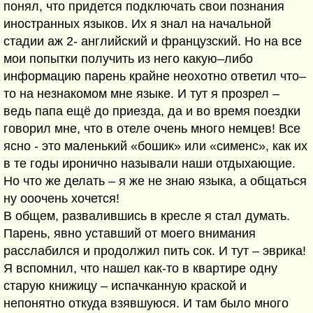
понял, что придется подключать свои познания
иностранных языков. Их я знал на начальной
стадии аж 2- английский и французский. Но на все
мои попытки получить из него какую–либо
информацию парень крайне неохотно ответил что–
то на незнакомом мне языке. И тут я прозрел –
ведь папа ещё до приезда, да и во время поездки
говорил мне, что в отеле очень много немцев! Все
ясно - это маленький «бошик» или «сименс», как их
в те годы иронично называли наши отдыхающие.
Но что же делать – я же не знаю языка, а общаться
ну ооочень хочется!
В общем, развалившись в кресле я стал думать.
Парень, явно уставший от моего внимания
расслабился и продолжил пить сок. И тут – эврика!
Я вспомнил, что нашел как-то в квартире одну
старую книжицу – испачканную краской и
непонятно откуда взявшуюся. И там было много