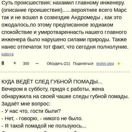
Суть происшествия: нахамил главному инженеру.
(описание проишествия)......вероятнее всего Марс
так и не вошел в созвездие Андромеды , как это
ожодалось,по этому предписанное зодиаком
спокойствие и умиротвареннасть нашего главного
инженера было нарушено силами природы. Также
нанес отпечаток тот факт, что сегодня полнолуние.
работа
+
–
8
300
Обсудить (21)
Поделиться
leshin oleg
★
КУДА ВЕДЁТ СЛЕД ГУБНОЙ ПОМАДЫ...
Вечером в субботу, придя с работы, жена
обнаружила на своей чашке следы губной помады.
Задаёт мне вопрос:
- У нас что, гости были?
- Нет, - говорю, - никого не было.
- Я такой помадой не пользуюсь...