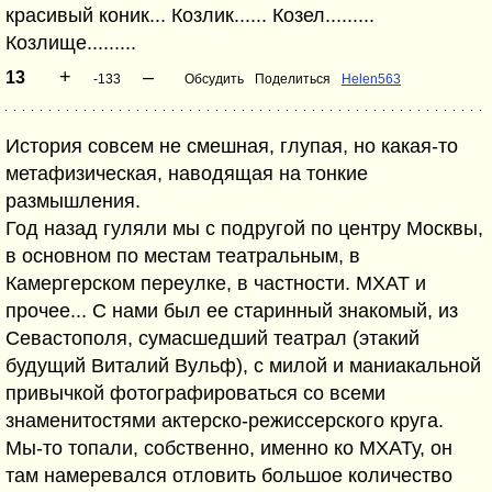
красивый коник... Козлик...... Козел.........
Козлище.........
+
–
13
-133
Обсудить
Поделиться
Helen563
История совсем не смешная, глупая, но какая-то
метафизическая, наводящая на тонкие
размышления.
Год назад гуляли мы с подругой по центру Москвы,
в основном по местам театральным, в
Камергерском переулке, в частности. МХАТ и
прочее... С нами был ее старинный знакомый, из
Севастополя, сумасшедший театрал (этакий
будущий Виталий Вульф), с милой и маниакальной
привычкой фотографироваться со всеми
знаменитостями актерско-режиссерского круга.
Мы-то топали, собственно, именно ко МХАТу, он
там намеревался отловить большое количество