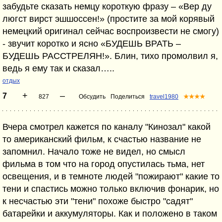
забудьте сказать немцу короткую фразу – «Вер ду
люгст вирст эшшоссен!» (простите за мой корявый
немецкий оригинал сейчас воспроизвести не смогу)
- звучит коротко и ясно «БУДЕШЬ ВРАТЬ –
БУДЕШЬ РАССТРЕЛЯН!». Блин, тихо промолвил я,
ведь я ему так и сказал…..
отдых
+
–
7
827
Обсудить
Поделиться
travel1980
★★★★
Вчера смотрел кажется по каналу "Кинозал" какой
то американский фильм, к счастью название не
запомнил. Начало тоже не видел, но смысл
фильма в том что на город опустилась тьма, нет
освещения, и в темноте людей "пожирают" какие то
тени и спастись можно только включив фонарик, но
к несчастью эти "тени" похоже быстро "садят"
батарейки и аккумуляторы. Как и положено в таком