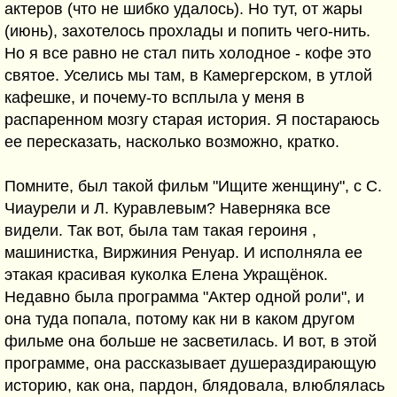
актеров (что не шибко удалось). Но тут, от жары
(июнь), захотелось прохлады и попить чего-нить.
Но я все равно не стал пить холодное - кофе это
святое. Уселись мы там, в Камергерском, в утлой
кафешке, и почему-то всплыла у меня в
распаренном мозгу старая история. Я постараюсь
ее пересказать, насколько возможно, кратко.
Помните, был такой фильм "Ищите женщину", с С.
Чиаурели и Л. Куравлевым? Наверняка все
видели. Так вот, была там такая героиня ,
машинистка, Виржиния Ренуар. И исполняла ее
этакая красивая куколка Елена Укращёнок.
Недавно была программа "Актер одной роли", и
она туда попала, потому как ни в каком другом
фильме она больше не засветилась. И вот, в этой
программе, она рассказывает душераздирающую
историю, как она, пардон, блядовала, влюблялась