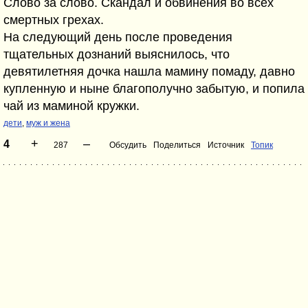
Слово за слово. Скандал и обвинения во всех
смертных грехах.
На следующий день после проведения
тщательных дознаний выяснилось, что
девятилетняя дочка нашла мамину помаду, давно
купленную и ныне благополучно забытую, и попила
чай из маминой кружки.
дети
,
муж и жена
+
–
4
287
Обсудить
Поделиться
Источник
Топик