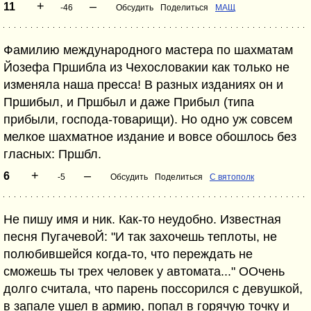
+
–
11
-46
Обсудить
Поделиться
МАЩ
Фамилию международного мастера по шахматам
Йозефа Пршибла из Чехословакии как только не
изменяла наша пресса! В разных изданиях он и
Пршибыл, и Пршбыл и даже Прибыл (типа
прибыли, господа-товарищи). Но одно уж совсем
мелкое шахматное издание и вовсе обошлось без
гласных: Пршбл.
+
–
6
-5
Обсудить
Поделиться
С вятополк
Не пишу имя и ник. Как-то неудобно. Известная
песня ПугачевоЙ: "И так захочешь теплоты, не
полюбившейся когда-то, что переждать не
сможешь ты трех человек у автомата..." ООчень
долго считала, что парень поссорился с девушкой,
в запале ушел в армию, попал в горячую точку и