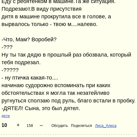
Еду с ребятенком в машине.Та же ситуация.
Подрезают.В виду присутствия
дитя в машине прокрутила все в голове, а
вырвалось только - твою м....налево.
-Что, Мам? Воробей?
-???
Ну ты так дядю в прошлый раз обозвала, который
тебя подрезал.
-?????
- ну птичка какая-то....
начинаю судорожно вспоминать при каких
обстоятельствах я могла так незатейливо
ругнуться сползаю под руль, благо встали в пробку.
-ДЯТЕЛ! Сына, это был дятел.
дети
+
–
10
158
Обсудить
Поделиться
Лиса_Алиса