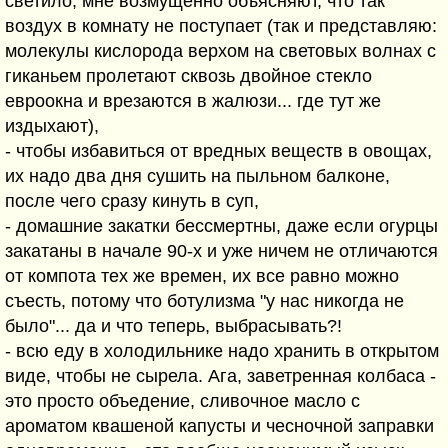
светило, мне возмущенно объясняют, что так
воздух в комнату не поступает (так и представляю:
молекулы кислорода верхом на световых волнах с
гиканьем пролетают сквозь двойное стекло
евроокна и врезаются в жалюзи... где тут же
издыхают),
- чтобы избавиться от вредных веществ в овощах,
их надо два дня сушить на пыльном балконе,
после чего сразу кинуть в суп,
- домашние закатки бессмертны, даже если огурцы
закатаны в начале 90-х и уже ничем не отличаются
от компота тех же времен, их все равно можно
съесть, потому что ботулизма "у нас никогда не
было"... да и что теперь, выбрасывать?!
- всю еду в холодильнике надо хранить в открытом
виде, чтобы не сырела. Ага, заветренная колбаса -
это просто объедение, сливочное масло с
ароматом квашеной капусты и чесночной заправки