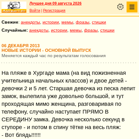
Лучшее дня 09 августа 2026
Войти
|
Регистрация
Свежие
:
анекдоты
,
истории
,
мемы
,
фразы
,
стишки
Случайные:
анекдоты
,
истории
,
мемы
,
фразы
,
стишки
06 ДЕКАБРЯ 2013
НОВЫЕ ИСТОРИИ - ОСНОВНОЙ ВЫПУСК
Меняется каждый час по результатам голосования
На пляже в Хургаде мама (на вид пожизненная
учительница начальных классов) и двое детей -
девочки 2 и 5 лет. Старшая девочка из песка лепит
замок, вылепила уже довольно большой, и тут
проходящая мимо женщина, разговаривая по
телефону, случайно наступает ПРЯМО В
СЕРЕДИНУ замка. Девочка несколько секунд в
ступоре - и потом в спину тётке на весь пляж:
- Вот блядь!!!!!!