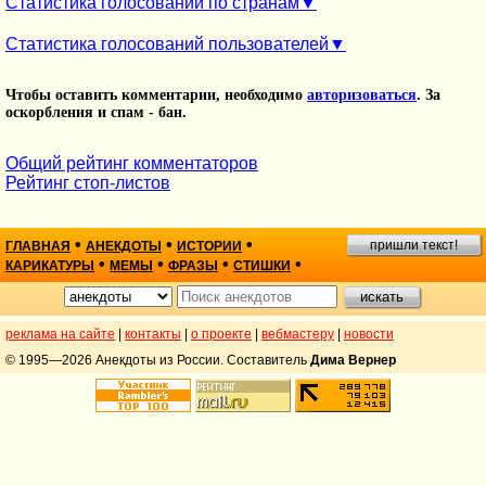
Статистика голосований по странам
Статистика голосований пользователей
Чтобы оставить комментарии, необходимо
авторизоваться
. За
оскорбления и спам - бан.
Общий рейтинг комментаторов
Рейтинг стоп-листов
•
•
•
пришли текст!
ГЛАВНАЯ
АНЕКДОТЫ
ИСТОРИИ
•
•
•
•
КАРИКАТУРЫ
МЕМЫ
ФРАЗЫ
СТИШКИ
реклама на сайте
|
контакты
|
о проекте
|
вебмастеру
|
новости
© 1995—2026 Анекдоты из России. Составитель
Дима Вернер