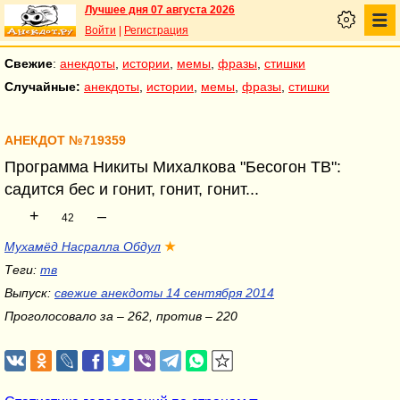
Лучшее дня 07 августа 2026
Войти
|
Регистрация
Свежие
:
анекдоты
,
истории
,
мемы
,
фразы
,
стишки
Случайные:
анекдоты
,
истории
,
мемы
,
фразы
,
стишки
АНЕКДОТ №719359
Программа Никиты Михалкова "Бесогон ТВ":
садится бес и гонит, гонит, гонит...
+
–
42
Мухамёд Насралла Обдул
★
Теги:
тв
Выпуск:
свежие анекдоты 14 сентября 2014
Проголосовало за – 262, против – 220