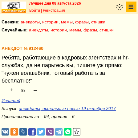
Лучшее дня 08 августа 2026
Войти
|
Регистрация
Свежие
:
анекдоты
,
истории
,
мемы
,
фразы
,
стишки
Случайные:
анекдоты
,
истории
,
мемы
,
фразы
,
стишки
АНЕКДОТ №912460
Ребята, работающие в кадровых агентствах и hr-
службах, да не парьтесь вы, пишите уж прямо:
"нужен волшебник, готовый работать за
бесплатно!"
+
–
88
Игнатий
Выпуск:
анекдоты, остальные новые 19 октября 2017
Проголосовало за – 94, против – 6