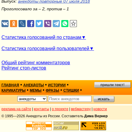
Выпуск:
анекдоты повторные 07 июля 2018
Проголосовало за – 2, против – 1
Статистика голосований по странам
Статистика голосований пользователей
Общий рейтинг комментаторов
Рейтинг стоп-листов
•
•
•
пришли текст!
ГЛАВНАЯ
АНЕКДОТЫ
ИСТОРИИ
•
•
•
•
КАРИКАТУРЫ
МЕМЫ
ФРАЗЫ
СТИШКИ
реклама на сайте
|
контакты
|
о проекте
|
вебмастеру
|
новости
© 1995—2026 Анекдоты из России. Составитель
Дима Вернер