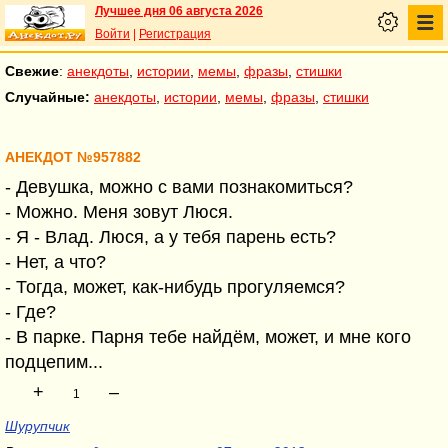
Лучшее дня 06 августа 2026
Войти
|
Регистрация
Свежие
:
анекдоты
,
истории
,
мемы
,
фразы
,
стишки
Случайные:
анекдоты
,
истории
,
мемы
,
фразы
,
стишки
АНЕКДОТ №957882
- Девушка, можно с вами познакомиться?
- Можно. Меня зовут Люся.
- Я - Влад. Люся, а у тебя парень есть?
- Нет, а что?
- Тогда, может, как-нибудь прогуляемся?
- Где?
- В парке. Парня тебе найдём, может, и мне кого
подцепим...
+
–
1
Шурупчик