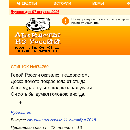
АНЕКДОТЫ
ИСТОРИИ
МЕМЫ
Ф
Лучшее дня 07 августа 2026
Предупреждение: у нас есть цензура и
покиньте сайт.
18+
СТИШОК №974790
Герой России оказался педерастом.
Доска почёта покраснела от стыда.
А тот чудак, ну, что подписывал указы.
Он хоть бы думал головою иногда.
+
–
-1
Рубильник
Выпуск:
стишки основные 11 октября 2018
Проголосовало за – 12, против – 13