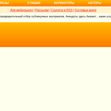
РАЗЫ
СТИШКИ
КАРИКАТУРЫ
АВТОРЫ
Для мобильного
|
Рассылки
|
Соцсети и RSS
|
Гостевые книги
 предварительный отбор публикуемых материалов. Анекдоты здесь бывают... какие угод