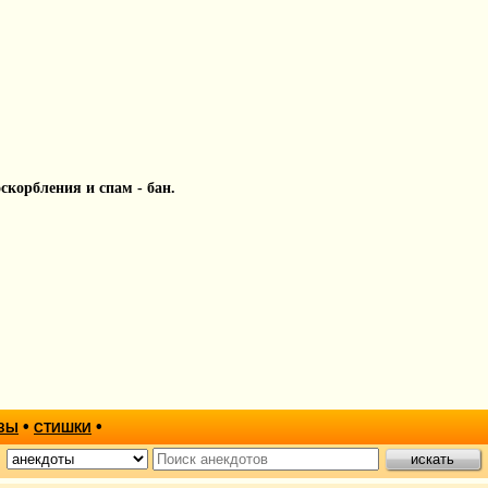
 оскорбления и спам - бан.
•
•
ЗЫ
СТИШКИ