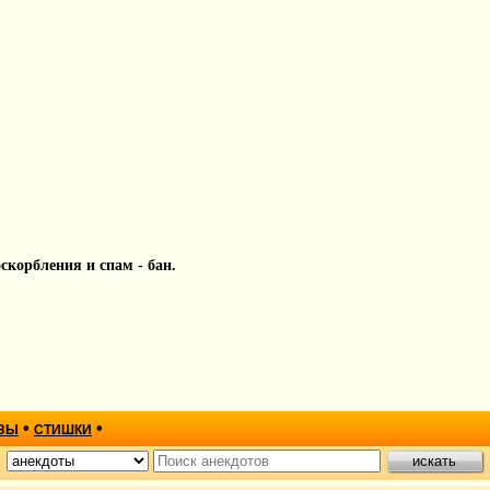
 оскорбления и спам - бан.
•
•
ЗЫ
СТИШКИ