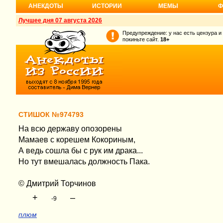
АНЕКДОТЫ
ИСТОРИИ
МЕМЫ
Ф
Лучшее дня 07 августа 2026
Предупреждение: у нас есть цензура и
покиньте сайт.
18+
СТИШОК №974793
На всю державу опозорены
Мамаев с корешем Кокориным,
А ведь сошла бы с рук им драка...
Но тут вмешалась должность Пака.
© Дмитрий Торчинов
+
–
-9
плюм