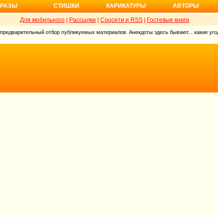
РАЗЫ
СТИШКИ
КАРИКАТУРЫ
АВТОРЫ
Для мобильного
|
Рассылки
|
Соцсети и RSS
|
Гостевые книги
 предварительный отбор публикуемых материалов. Анекдоты здесь бывают... какие угод