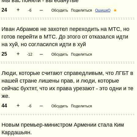
Мы вас поняли - вы ебанутые
+
–
24
-6
Обсудить
Поделиться
ОшишкО
★
Иван Абрамов не захотел переходить на МТС, но
готов перейти в МТС. До этого от отказался идти
на хуй, но согласился идти в хуй
+
–
25
-12
Обсудить
Поделиться
Люди, которые считают справедливым, что ЛГБТ в
нашей стране лишены прав, и люди, которые
сейчас бухтят, что их права урезают - это одни и те
же.
+
–
44
-6
Обсудить
Поделиться
Новым премьер-министром Армении стала Ким
Кардашьян.