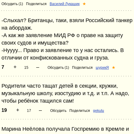
Обсудить (1)
Поделиться
Василий Лукашик
★
-Слыхал? Британцы, таки, взяли Российский танкер
на абордаж.
-А как же заявление МИД РФ о праве на защиту
своих судов и имущества?
-Нуууу... Право и заявление то у нас остались. В
отличии от конфискованных судна и груза.
+
–
7
15
Обсудить (1)
Поделиться
шурикЯ
★
Родители часто тащат детей в секции, кружки,
музыкальную школу, изостудию и т.д. и т.п. А надо,
чтобы ребёнок тащился сам!
+
–
19
17
Обсудить
Поделиться
gekutu
Марина Неёлова получала Госпремию в Кремле и