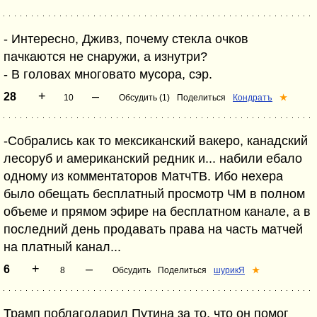
- Интересно, Дживз, почему стекла очков
пачкаются не снаружи, а изнутри?
- В головах многовато мусора, сэр.
+
–
28
10
Обсудить (1)
Поделиться
Кондратъ
★
-Собрались как то мексиканский вакеро, канадский
лесоруб и американский редник и... набили ебало
одному из комментаторов МатчТВ. Ибо нехера
было обещать бесплатный просмотр ЧМ в полном
объеме и прямом эфире на бесплатном канале, а в
последний день продавать права на часть матчей
на платный канал...
+
–
6
8
Обсудить
Поделиться
шурикЯ
★
Трамп поблагодарил Путина за то, что он помог