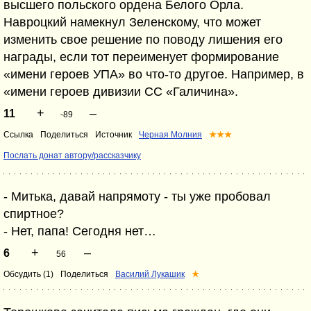
высшего польского ордена Белого Орла.
Навроцкий намекнул Зеленскому, что может
изменить свое решение по поводу лишения его
награды, если тот переименует формирование
«имени героев УПА» во что-то другое. Например, в
«имени героев дивизии СС «Галичина».
+
–
11
-89
Ссылка
Поделиться
Источник
Черная Молния
★★★
Послать донат автору/рассказчику
- Митька, давай напрямоту - ты уже пробовал
спиртное?
- Нет, папа! Сегодня нет…
+
–
6
56
Обсудить (1)
Поделиться
Василий Лукашик
★