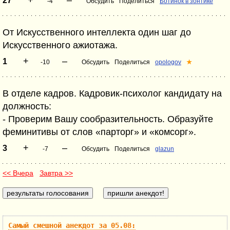
27
-4
Обсудить
Поделиться
Ботинок в зонтике
От Искусственного интеллекта один шаг до
Искусственного ажиотажа.
+
–
1
-10
Обсудить
Поделиться
opologov
★
В отделе кадров. Кадровик-психолог кандидату на
должность:
- Проверим Вашу сообразительность. Образуйте
феминитивы от слов «парторг» и «комсорг».
+
–
3
-7
Обсудить
Поделиться
glazun
<< Вчера
Завтра >>
Самый смешной анекдот за 05.08: