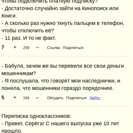
чтобы подключить платную подписку?
- Достаточно случайно зайти на Кинопоиск или
Книги.
- А сколько раз нужно ткнуть пальцем в телефон,
чтобы отключить её?
- 11 раз. И то не факт.
+
–
7
259
Ссылка
Поделиться
- Бабуля, зачем же вы перевели все свои деньги
мошенникам?
- Я послушала, что говорят мои наследнички, и
поняла, что мошенники гораздо порядочнее.
+
–
5
194
Обсудить
Поделиться
ДмРос
Переписка одноклассников:
- Привет, Серёга! С нашего выпуска уже 10 лет
прошло.