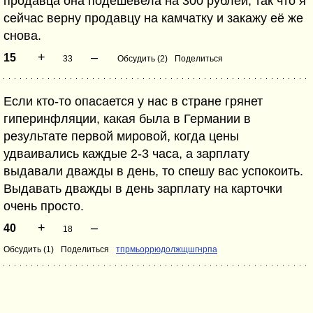
продавца она подешевела на 300 рублей, так что я
сейчас верну продавцу на камчатку и закажу её же
снова.
+
–
15
33
Обсудить (2)
Поделиться
Если кто-то опасается у нас в стране грянет
гиперинфляции, какая была в Германии в
результате первой мировой, когда цены
удваивались каждые 2-3 часа, а зарплату
выдавали дважды в день, то спешу вас успокоить.
Выдавать дважды в день зарплату на карточки
очень просто.
+
–
40
18
Обсудить (1)
Поделиться
тпрмьоррюдолжщшгнрпа