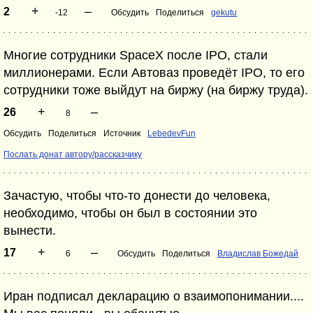
+
–
2
-12
Обсудить
Поделиться
gekutu
Многие сотрудники SpaceX после IPO, стали
миллионерами. Если Автоваз проведёт IPO, то его
сотрудники тоже выйдут на биржу (на биржу труда).
+
–
26
8
Обсудить
Поделиться
Источник
LebedevFun
Послать донат автору/рассказчику
Зачастую, чтобы что-то донести до человека,
необходимо, чтобы он был в состоянии это
вынести.
+
–
17
6
Обсудить
Поделиться
Владислав Божедай
Иран подписал декларацию о взаимопонимании....