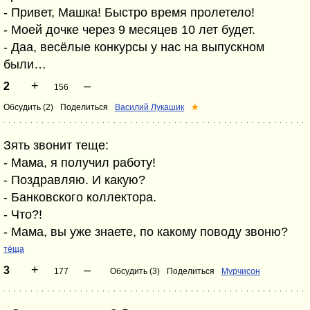
- Привет, Машка! Быстро время пролетело!
- Моей дочке через 9 месяцев 10 лет будет.
- Даа, весёлые конкурсы у нас на выпускном
были…
+
–
2
156
Обсудить (2)
Поделиться
Василий Лукашик
★
Зять звонит теще:
- Мама, я получил работу!
- Поздравляю. И какую?
- Банковского коллектора.
- Что?!
- Мама, вы уже знаете, по какому поводу звоню?
тёща
+
–
3
177
Обсудить (3)
Поделиться
Мурчисон