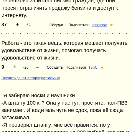
Терешкова зачитала письма граждан, где они
просят ограничить продажу бензина и доступ к
интернету.
+
–
37
52
Обсудить
Поделиться
opologov
★
Работа - это такая вещь, которая мешает получать
удовольствие от жизни, помогая получать
удовольствие от жизни.
+
–
9
-20
Обсудить
Поделиться
ГыкС
★
Послать донат автору/рассказчику
-Я забираю носки и наушники.
-А штангу 100 кг? Она у нас тут, простите, пол-ПВЗ
занимает. И водитель чуть не сдох, пока её сюда
затаскивал.
-Я проверил штангу, мне всё нравится, но у