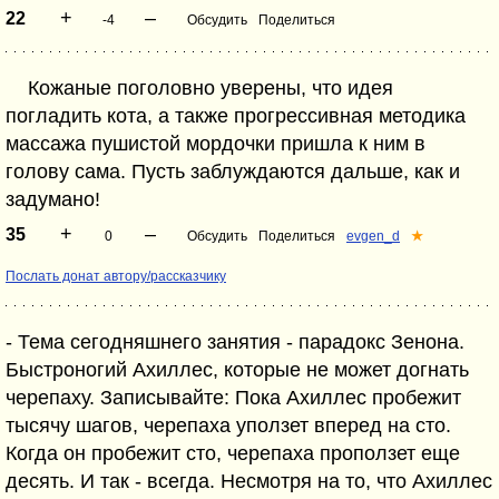
+
–
22
-4
Обсудить
Поделиться
Кожаные поголовно уверены, что идея
погладить кота, а также прогрессивная методика
массажа пушистой мордочки пришла к ним в
голову сама. Пусть заблуждаются дальше, как и
задумано!
+
–
35
0
Обсудить
Поделиться
evgen_d
★
Послать донат автору/рассказчику
- Тема сегодняшнего занятия - парадокс Зенона.
Быстроногий Ахиллес, которые не может догнать
черепаху. Записывайте: Пока Ахиллес пробежит
тысячу шагов, черепаха уползет вперед на сто.
Когда он пробежит сто, черепаха проползет еще
десять. И так - всегда. Несмотря на то, что Ахиллес