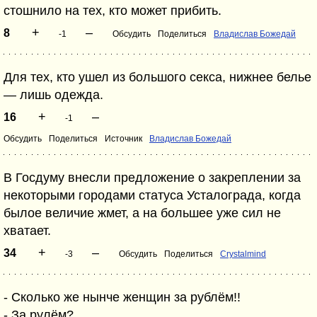
стошнило на тех, кто может прибить.
+
–
8
-1
Обсудить
Поделиться
Владислав Божедай
Для тех, кто ушел из большого секса, нижнее белье
— лишь одежда.
+
–
16
-1
Обсудить
Поделиться
Источник
Владислав Божедай
В Госдуму внесли предложение о закреплении за
некоторыми городами статуса Усталограда, когда
былое величие жмет, а на большее уже сил не
хватает.
+
–
34
-3
Обсудить
Поделиться
Crystalmind
- Сколько же нынче женщин за рублём!!
- За рулём?