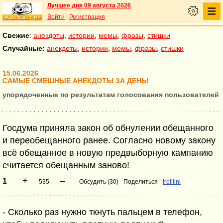
Лучшее дня 09 августа 2026
Войти
|
Регистрация
Свежие
:
анекдоты
,
истории
,
мемы
,
фразы
,
стишки
Случайные:
анекдоты
,
истории
,
мемы
,
фразы
,
стишки
15.06.2026
САМЫЕ СМЕШНЫЕ АНЕКДОТЫ ЗА ДЕНЬ!
упорядоченные по результатам голосования пользователей
Госдума приняла закон об обнулении обещанного
и переобещанного ранее. Согласно новому закону
всё обещанное в новую предвыборную кампанию
считается обещанным заново!
+
–
1
535
Обсудить (30)
Поделиться
trolllini
- Сколько раз нужно ткнуть пальцем в телефон,