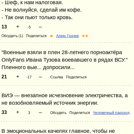
- Шеф, к нам налоговая.
- Не волнуйся, сделай им кофе.
- Так они пьют только кровь.
+
–
13
-5
Обсудить (1)
Поделиться
🔥
Алекс Грачев
★★
"Военные взяли в плен 28-летнего порноактёра
OnlyFans Ивана Тузова воевавшего в рядах ВСУ."
Пленного вые... допросили...
+
–
21
-17
Ссылка
Поделиться
ВИЭ — внезапное исчезновение электричества, а
не возобновляемый источник энергии.
+
–
33
3
Обсудить
Поделиться
Человечный пароход
В эмоциональных качелях главное, чтобы не