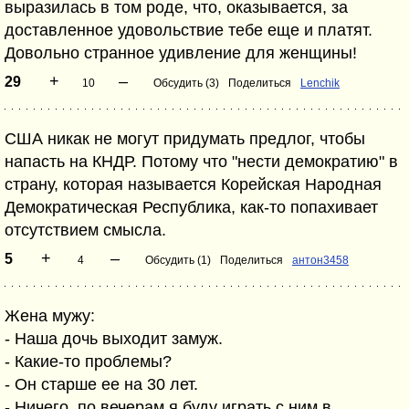
выразилась в том роде, что, оказывается, за
доставленное удовольствие тебе еще и платят.
Довольно странное удивление для женщины!
+
–
29
10
Обсудить (3)
Поделиться
Lenchik
США никак не могут придумать предлог, чтобы
напасть на КНДР. Потому что "нести демократию" в
страну, которая называется Корейская Народная
Демократическая Республика, как-то попахивает
отсутствием смысла.
+
–
5
4
Обсудить (1)
Поделиться
антон3458
Жена мужу:
- Наша дочь выходит замуж.
- Какие-то проблемы?
- Он старше ее на 30 лет.
- Ничего, по вечерам я буду играть с ним в