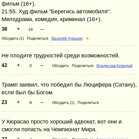
фильм (16+).
21:55. Худ.фильм "Берегись автомобиля".
Мелодрама, комедия, криминал (16+).
+
–
38
-16
Обсудить (1)
Поделиться
Василий Лукашик
★
Не плодите трудностей среди возможностей.
+
–
42
-5
Обсудить
Поделиться
Владислав Божедай
Трамп заявил, что победил бы Люцифера (Сатану),
если был бы Богом.
+
–
23
-8
Обсудить (1)
Поделиться
У Кюрасао просто хороший адвокат, вот они и
смогли попасть на Чемпионат Мира.
+
–