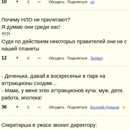
+
–
10
3
Обсудить
Поделиться
vsj
Почему НЛО не прилетают?
Я думаю они среди нас!
?!?!
Судя по действиям некоторых правителей они не с
нашей планеты
+
–
12
0
Обсудить
Поделиться
Tamtam
- Доченька, давай в воскресенье в парк на
аттракционы сходим…
- Мама, у меня этих аттракционов куча: муж, дети,
работа, ипотека!
+
–
36
2
Обсудить
Поделиться
Василий Лукашик
★
Секретарша в ужасе звонит директору: