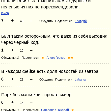
ограничениях. А отменить самые дурные и
нелепые из них не порекомендовали.
юмор
+
–
7
40
Обсудить
Поделиться
Клавдий
Был таким осторожным, что даже из себя выходил
через черный ход.
+
–
1
15
Обсудить (1)
Поделиться
🔥
Алекс Грачев
★★
В каждом фейке есть доля новостей из завтра.
+
–
8
23
Обсудить
Поделиться
Labalka
Парк без маньяков - просто сквер.
+
–
6
14
Обсудить (1)
Поделиться
Сафронов Николай
★