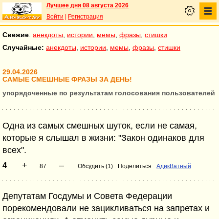
Лучшее дня 08 августа 2026
Войти
|
Регистрация
Свежие
:
анекдоты
,
истории
,
мемы
,
фразы
,
стишки
Случайные:
анекдоты
,
истории
,
мемы
,
фразы
,
стишки
29.04.2026
САМЫЕ СМЕШНЫЕ ФРАЗЫ ЗА ДЕНЬ!
упорядоченные по результатам голосования пользователей
Одна из самых смешных шуток, если не самая,
которые я слышал в жизни: "Закон одинаков для
всех".
+
–
4
87
Обсудить (1)
Поделиться
АдикВатный
Депутатам Госдумы и Совета Федерации
порекомендовали не зацикливаться на запретах и