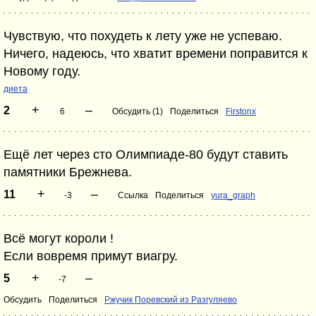
Чувствую, что похудеть к лету уже не успеваю.
Ничего, надеюсь, что хватит времени поправится к
Новому году.
диета
+
–
2
6
Обсудить (1)
Поделиться
Firstonx
Ещё лет через сто Олимпиаде-80 будут ставить
памятники Брежнева.
+
–
11
-3
Ссылка
Поделиться
yura_graph
Всё могут короли !
Если вовремя примут виагру.
+
–
5
-7
Обсудить
Поделиться
Ржучик Поревский из Разгуляево