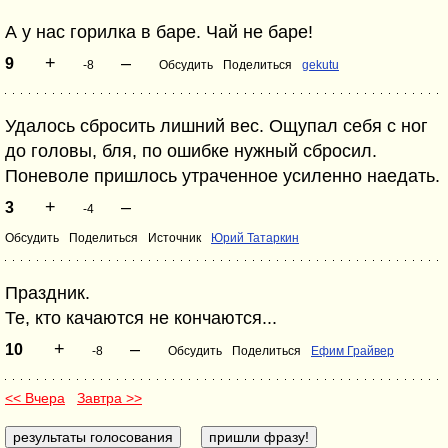
А у нас горилка в баре. Чай не баре!
+
–
9
-8
Обсудить
Поделиться
gekutu
Удалось сбросить лишний вес. Ощупал себя с ног
до головы, бля, по ошибке нужный сбросил.
Поневоле пришлось утраченное усиленно наедать.
+
–
3
-4
Обсудить
Поделиться
Источник
Юрий Татаркин
Праздник.
Те, кто качаются не кончаются...
+
–
10
-8
Обсудить
Поделиться
Ефим Грайвер
<< Вчера
Завтра >>