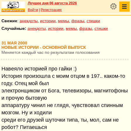
Лучшее дня 06 августа 2026
Войти
|
Регистрация
Свежие
:
анекдоты
,
истории
,
мемы
,
фразы
,
стишки
Случайные:
анекдоты
,
истории
,
мемы
,
фразы
,
стишки
31 МАЯ 2000
НОВЫЕ ИСТОРИИ - ОСНОВНОЙ ВЫПУСК
Меняется каждый час по результатам голосования
Навеяло историей про гайки :)
История произошла с моим отцом в 197.. каком-то
году. Отец мой был
электронщиком от Бога, телевизоры, магнитофоны
и прочую бытовую
аппаратуру чинил не глядя, чувствовал спинным
мозгом. Ну и ходили
среди его друзей шуточки типа, ты, мол, сам не
робот? Питаешься