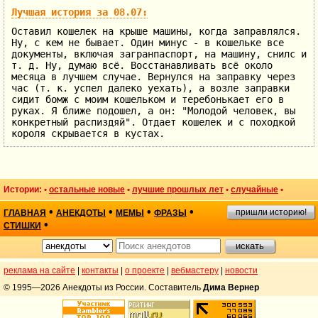
Лучшая история за 08.07:
Оставил кошелек на крыше машины, когда заправлялся.
Ну, с кем не бывает. Один минус - в кошельке все
документы, включая загранпаспорт, на машину, снилс и
т. д. Ну, думаю всё. Восстанавливать всё около
месяца в лучшем случае. Вернулся на заправку через
час (т. к. успел далеко уехать), а возле заправки
сидит бомж с моим кошельком и теребонькает его в
руках. Я ближе подошел, а он: "Молодой человек, вы
конкретный распиздяй". Отдает кошелек и с походкой
короля скрывается в кустах.
Истории: •
остальные новые
•
лучшие прошлых лет
•
случайные
•
•
•
•
•
пришли историю!
ГЛАВНАЯ
АНЕКДОТЫ
МЕМЫ
ФРАЗЫ
•
СТИШКИ
реклама на сайте
|
контакты
|
о проекте
|
вебмастеру
|
новости
© 1995—2026 Анекдоты из России. Составитель
Дима Вернер