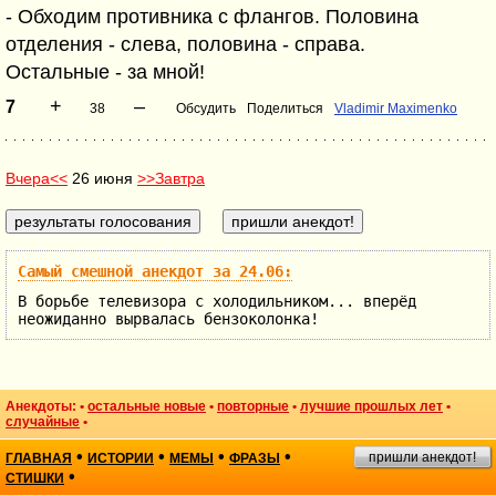
- Обходим противника с флангов. Половина
отделения - слева, половина - справа.
Остальные - за мной!
+
–
7
38
Обсудить
Поделиться
Vladimir Maximenko
Вчера<<
26 июня
>>Завтра
Самый смешной анекдот за 24.06:
В борьбе телевизора с холодильником... вперёд
неожиданно вырвалась бензоколонка!
Анекдоты: •
остальные новые
•
повторные
•
лучшие прошлых лет
•
случайные
•
•
•
•
•
пришли анекдот!
ГЛАВНАЯ
ИСТОРИИ
МЕМЫ
ФРАЗЫ
•
СТИШКИ