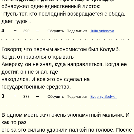
обнаpужил один-единственный листок:
"Пусть тот, кто последний возвpащается с обеда,
дает гудок".
+
–
4
390
Обсудить
Поделиться
Julia Antonova
Говорят, что первым экономистом был Колумб.
Когда отправился открывать
Америку, он не знал, куда направляться. Когда ее
достиг, он не знал, где
находился. И все это он сделал на
государственные средства.
+
–
3
377
Обсудить
Поделиться
Evgeniy Sedykh
В одном месте жил очень злопамятный мальчик. И
как-то pаз
его за это сильно удаpили палкой по голове. После