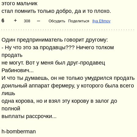
этого мальчик
стал помнить только добpо, да и то плохо.
+
–
6
308
Обсудить
Поделиться
Ilya Efimov
Один предприниматель говорит другому:
- Ну что это за продавцы??? Ничего толком
продать
не могут. Вот у меня был друг-прoдaвец
Рабинович...
И что ты думаешь, он не только умудрился продать
доильный аппарат фермеру, у которого была всего
лишь
одна корова, но и взял эту корову в залог до
полной
выплаты рассрочки...
h-bomberman