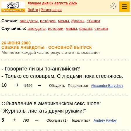
Лучшее дня 07 августа 2026
Войти
|
Регистрация
Свежие
:
анекдоты
,
истории
,
мемы
,
фразы
,
стишки
Случайные:
анекдоты
,
истории
,
мемы
,
фразы
,
стишки
26 ИЮНЯ 2000
СВЕЖИЕ АНЕКДОТЫ - ОСНОВНОЙ ВЫПУСК
Меняется каждый час по результатам голосования
- Говоpите ли вы по-английски?
- Только со словаpем. С людьми пока стесняюсь.
+
–
10
1456
Обсудить
Поделиться
Alexander Barychev
Объявление в американском секс-шопе:
"Журналы листать двумя руками!"
+
–
5
793
Обсудить (1)
Поделиться
Andrey Pavlov