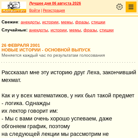
Лучшее дня 06 августа 2026
Войти
|
Регистрация
Свежие
:
анекдоты
,
истории
,
мемы
,
фразы
,
стишки
Случайные:
анекдоты
,
истории
,
мемы
,
фразы
,
стишки
26 ФЕВРАЛЯ 2001
НОВЫЕ ИСТОРИИ - ОСНОВНОЙ ВЫПУСК
Меняется каждый час по результатам голосования
Рассказал мне эту историю друг Леха, закончивший
мехмат.
Как и у всех математиков, у них был такой предмет
- логика. Однажды
их лектор говорит им:
- Мы с вами очень хорошо успеваем, даже
обгоняем график, поэтому
на следующей лекции мы рассмотрим не