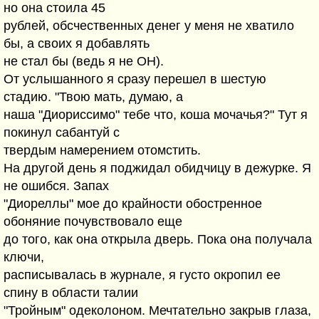
но она стоила 45
рублей, обсчественных денег у меня не хватило
бы, а своих я добавлять
не стал бы (ведь я не ОН).
От услышанного я сразу перешел в шестую
стадию. "Твою мать, думаю, а
наша "Диориссимо" тебе что, коша мочачья?" Тут я
покинул сабантуй с
твердым намерением отомстить.
На другой день я поджидал обидчицу в дежурке. Я
не ошибся. Запах
"Диореллы" мое до крайности обостренное
обоняние почувствовало еще
до того, как она открыла дверь. Пока она получала
ключи,
расписывалась в журнале, я густо окропил ее
спину в области талии
"Тройным" одеколоном. Мечтательно закрыв глаза,