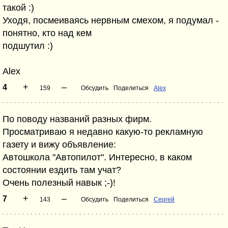
такой :)
Уходя, посмеиваясь нервным смехом, я подумал -
понятно, кто над кем
подшутил :)
Alex
+
–
4
159
Обсудить
Поделиться
Alex
По поводу названий разных фирм.
Просматриваю я недавно какую-то рекламную
газету и вижу объявление:
Автошкола "Автопилот". Интересно, в каком
состоянии ездить там учат?
Очень полезный навык ;-)!
+
–
7
143
Обсудить
Поделиться
Сергей