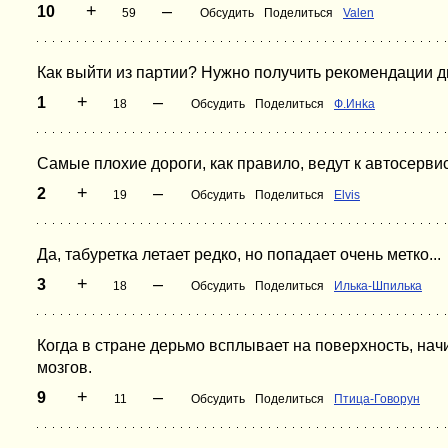
+
–
10
59
Обсудить
Поделиться
Valen
Как выйти из партии? Нужно получить рекомендации д
+
–
1
18
Обсудить
Поделиться
Ф.Инka
Самые плохие дороги, как правило, ведут к автосерви
+
–
2
19
Обсудить
Поделиться
Elvis
Да, табуретка летает редко, но попадает очень метко...
+
–
3
18
Обсудить
Поделиться
Илька-Шпилька
Когда в стране дерьмо всплывает на поверхность, нач
мозгов.
+
–
9
11
Обсудить
Поделиться
Птица-Говорун