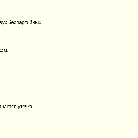
вух беспартийных.
сам.
инается утечка