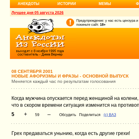
АНЕКДОТЫ
ИСТОРИИ
МЕМЫ
Ф
Лучшее дня 05 августа 2026
Предупреждение: у нас есть цензура и
покиньте сайт.
18+
08 СЕНТЯБРЯ 2001
НОВЫЕ АФОРИЗМЫ И ФРАЗЫ - ОСНОВНОЙ ВЫПУСК
Меняется каждый час по результатам голосования
Когда мужчина опускается перед женщиной на колени, 
что в скором времени ситуация изменится на противо
+
–
5
59
Обсудить
Поделиться
(с) ВАЗ
Грех предаваться унынию, когда есть другие грехи!