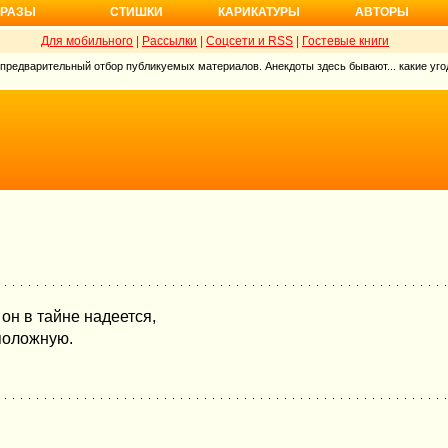
РАЗЫ
СТИШКИ
КАРИКАТУРЫ
АВТОРЫ
Для мобильного
|
Рассылки
|
Соцсети и RSS
|
Гостевые книги
 предварительный отбор публикуемых материалов. Анекдоты здесь бывают... какие угод
он в тайне надеется,
положную.