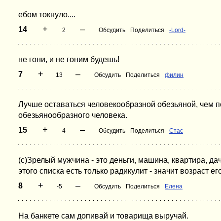
ебом токнуло....
+
–
14
2
Обсудить
Поделиться
-Lord-
не гони, и не гоним будешь!
+
–
7
13
Обсудить
Поделиться
филин
Лучше оставаться человекообразной обезьяной, чем 
обезьянообразного человека.
+
–
15
4
Обсудить
Поделиться
Стас
(с)Зрелый мужчина - это деньги, машина, квартира, дач
этого списка есть только радикулит - значит возраст его
+
–
8
-5
Обсудить
Поделиться
Елена
На банкете сам допивай и товарища выручай.