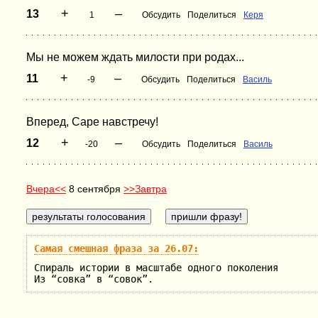
+
–
13
1
Обсудить
Поделиться
Керя
Мы не можем ждать милости при родах...
+
–
11
-9
Обсудить
Поделиться
Василь
Вперед, Саре навстречу!
+
–
12
-20
Обсудить
Поделиться
Василь
Вчера<<
8 сентября
>>Завтра
Самая смешная фраза за 26.07:
Спираль истории в масштабе одного поколения
Из “совка” в “совок”.