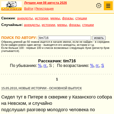
Лучшее дня 08 августа 2026
Войти
|
Регистрация
Свежие
:
анекдоты
,
истории
,
мемы
,
фразы
,
стишки
Случайные:
анекдоты
,
истории
,
мемы
,
фразы
,
стишки
ПОИСК ПО АВТОРУ:
Образец длиной до 50 знаков ищется в начале имени, если не найден - в середине.
Если найден ровно один автор - выводятся его анекдоты, истории и т.д.
Если больше 100 - первые 100 и список возможных следующих букв (регистр букв
учитывается).
Рассказчик: tim716
По убыванию:
%
,
гг.
,
S
; По возрастанию:
%
,
гг.
,
S
1
15.05.2010, НОВЫЕ ИСТОРИИ - ОСНОВНОЙ ВЫПУСК
Сидел тут в Питере в скверике у Казанского собора
на Невском, и случайно
подслушал разговор молодого человека по