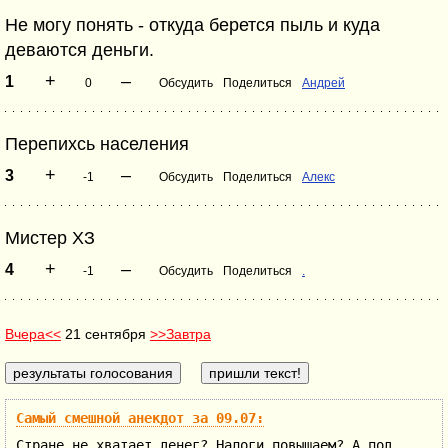
Не могу понять - откуда берется пыль и куда
деваются деньги.
+
–
1
0
Обсудить
Поделиться
Андрей
Перепихсь населения
+
–
3
-1
Обсудить
Поделиться
Алекс
Мистер ХЗ
+
–
4
-1
Обсудить
Поделиться
.
Вчера<<
21 сентября
>>Завтра
Самый смешной анекдот за 09.07:
Стране не хватает денег? Налоги повышаем? А под