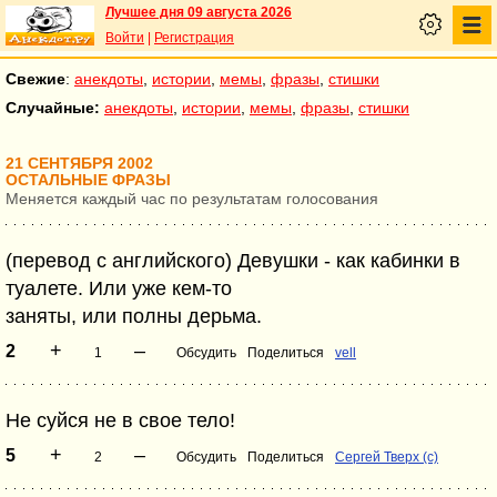
Лучшее дня 09 августа 2026
Войти
|
Регистрация
Свежие
:
анекдоты
,
истории
,
мемы
,
фразы
,
стишки
Случайные:
анекдоты
,
истории
,
мемы
,
фразы
,
стишки
21 СЕНТЯБРЯ 2002
ОСТАЛЬНЫЕ ФРАЗЫ
Меняется каждый час по результатам голосования
(перевод с английского) Девушки - как кабинки в
туалете. Или уже кем-то
заняты, или полны дерьма.
+
–
2
1
Обсудить
Поделиться
vell
Не суйся не в свое тело!
+
–
5
2
Обсудить
Поделиться
Сергей Тверх (с)