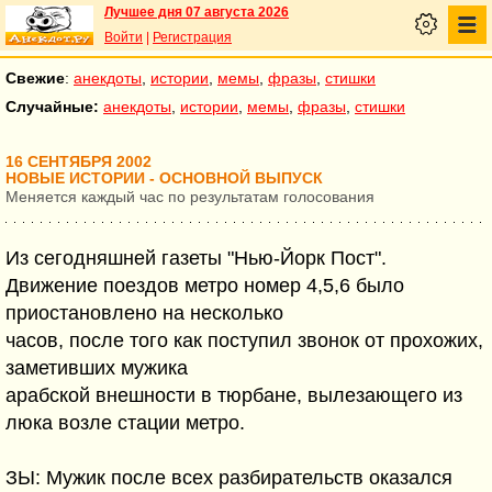
Лучшее дня 07 августа 2026
Войти
|
Регистрация
Свежие
:
анекдоты
,
истории
,
мемы
,
фразы
,
стишки
Случайные:
анекдоты
,
истории
,
мемы
,
фразы
,
стишки
16 СЕНТЯБРЯ 2002
НОВЫЕ ИСТОРИИ - ОСНОВНОЙ ВЫПУСК
Меняется каждый час по результатам голосования
Из сегодняшней газеты "Нью-Йорк Пост".
Движение поездов метро номер 4,5,6 было
приостановлено на несколько
часов, после того как поступил звонок от прохожих,
заметивших мужика
арабской внешности в тюрбане, вылезающего из
люка возле стации метро.
ЗЫ: Мужик после всех разбирательств оказался