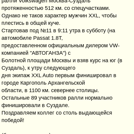
ралли Volkswagen Москва-Суздаль
протяженностью 512 км. со спецучастками.
Однако не таков характер мужчин XXL, чтобы
плестись в общей куче.
Стартовав под №11 в 9:11 утра в субботу (на
автомобиле Passat 1.8Т,
предоставленном официальным дилером VW-
компанией "АВТОГАНЗА") с
Болотной площади Москвы и взяв курс на юг (в
Суздаль), к утру следующего
дня экипаж XXL Auto первым финишировал в
городе Каргополь Архангельской
области, в 1100 км. севернее столицы.
Остальные 89 участников ралли нормально
финишировали в Суздале.
Поздравляем коллег со столь выдающейся
победой!