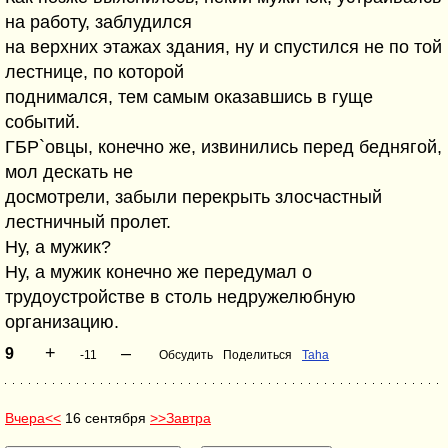
на работу, заблудился
на верхних этажах здания, ну и спустился не по той
лестнице, по которой
поднимался, тем самым оказавшись в гуще
событий.
ГБР`овцы, конечно же, извинились перед беднягой,
мол дескать не
досмотрели, забыли перекрыть злосчастный
лестничный пролет.
Ну, а мужик?
Ну, а мужик конечно же передумал о
трудоустройстве в столь недружелюбную
организацию.
+
–
9
-11
Обсудить
Поделиться
Taha
Вчера<<
16 сентября
>>Завтра