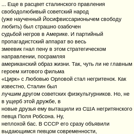
... Еще в расцвет сталинского правления
свободолюбивый советский народ
(уже наученный Йосифвиссарионычем свободу
любить) был страшно озабочен
судьбой негров в Америке. И партийный
пропагадистский аппарат во весь
змеевик гнал пену в этом стратегическом
направлении, посрамляя
американский образ жизни. Так, чуть ли не главным
героем хитового фильма
«Цирк» с Любовью Орловой стал негритенок. Как
известно, Сталин был
лучшим другом советских физкультурников. Но, не
в ущерб этой дружбе, в
новые друзья ему вытащили из США негритянского
певца Поля Робсона. Ну,
неплохой бас. В СССР его сразу объявили
выдающимся певцом современности,