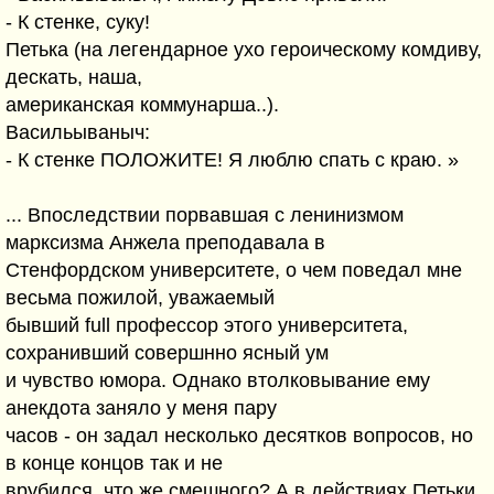
- К стенке, суку!
Петька (на легендарное ухо героическому комдиву,
дескать, наша,
американская коммунарша..).
Васильываныч:
- К стенке ПОЛОЖИТЕ! Я люблю спать с краю. »
... Впоследствии порвавшая с ленинизмом
марксизма Анжела преподавала в
Стенфордском университете, о чем поведал мне
весьма пожилой, уважаемый
бывший full профессор этого университета,
сохранивший совершнно ясный ум
и чувство юмора. Однако втолковывание ему
анекдота заняло у меня пару
часов - он задал несколько десятков вопросов, но
в конце концов так и не
врубился, что же смешного? А в действиях Петьки