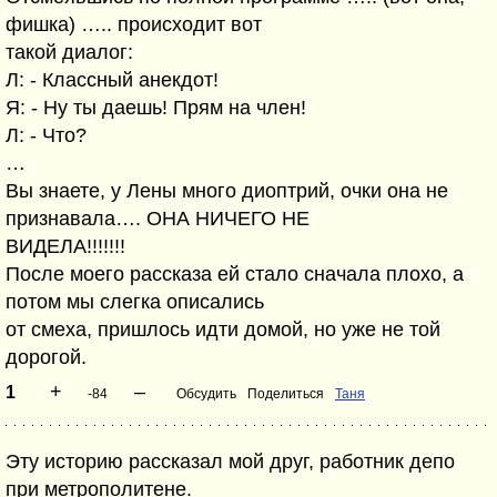
фишка) ….. происходит вот
такой диалог:
Л: - Классный анекдот!
Я: - Ну ты даешь! Прям на член!
Л: - Что?
…
Вы знаете, у Лены много диоптрий, очки она не
признавала…. ОНА НИЧЕГО НЕ
ВИДЕЛА!!!!!!!
После моего рассказа ей стало сначала плохо, а
потом мы слегка описались
от смеха, пришлось идти домой, но уже не той
дорогой.
+
–
1
-84
Обсудить
Поделиться
Таня
Эту историю рассказал мой друг, работник депо
при метрополитене.