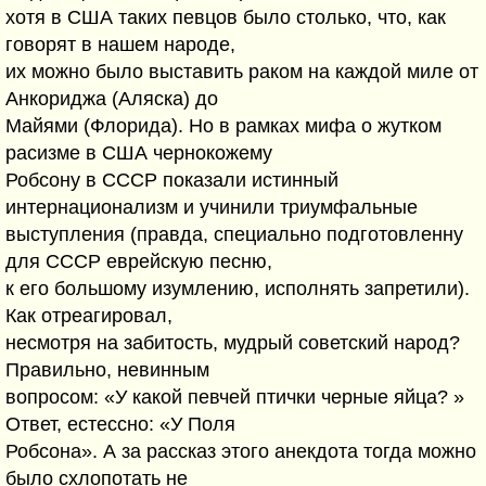
хотя в США таких певцов было столько, что, как
говорят в нашем народе,
их можно было выставить раком на каждой миле от
Анкориджа (Аляска) до
Майями (Флорида). Но в рамках мифа о жутком
расизме в США чернокожему
Робсону в СССР показали истинный
интернационализм и учинили триумфальные
выступления (правда, специально подготовленну
для СССР еврейскую песню,
к его большому изумлению, исполнять запретили).
Как отреагировал,
несмотря на забитость, мудрый советский народ?
Правильно, невинным
вопросом: «У какой певчей птички черные яйца? »
Ответ, естессно: «У Поля
Робсона». А за рассказ этого анекдота тогда можно
было схлопотать не