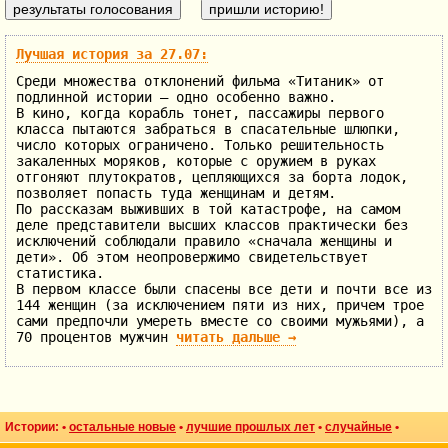
Лучшая история за 27.07:
Среди множества отклонений фильма «Титаник» от
подлинной истории — одно особенно важно.
В кино, когда корабль тонет, пассажиры первого
класса пытаются забраться в спасательные шлюпки,
число которых ограничено. Только решительность
закаленных моряков, которые с оружием в руках
отгоняют плутократов, цепляющихся за борта лодок,
позволяет попасть туда женщинам и детям.
По рассказам выживших в той катастрофе, на самом
деле представители высших классов практически без
исключений соблюдали правило «сначала женщины и
дети». Об этом неопровержимо свидетельствует
статистика.
В первом классе были спасены все дети и почти все из
144 женщин (за исключением пяти из них, причем трое
сами предпочли умереть вместе со своими мужьями), а
70 процентов мужчин
читать дальше
→
Истории: •
остальные новые
•
лучшие прошлых лет
•
случайные
•