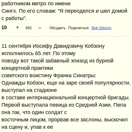
работником метро по имени
Сингх. По его словам: "Я переоделся и шел домой
с работы".
+
–
10
992
Обсудить
Поделиться
Bob Sidorov
11 сентября Иосифу Давидовичу Кобзону
исполнилось 65 лет. По этому
поводу вот такой забавный эпизод из бурной
концертной практики
советского воистину Франка Синатры:
Однажды Кобзон, еще на заре своей популярности,
выступал на стадионе
в составе интернациональной концертной бригады.
Первой выступала певица из Средней Азии. Пела
она так, что один солдат с
восточным лицом, прорвав все заслоны, выскочил
на сцену и, упав к ее