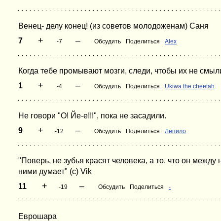
Венец- делу конец! (из советов молодоженам) Саня
+
–
7
-7
Обсудить
Поделиться
Alex
Когда тебе промывают мозги, следи, чтобы их не смыл
+
–
1
-4
Обсудить
Поделиться
Ukiwa the cheetah
Не говори "О! Йе-е!!!", пока не засадили.
+
–
9
-12
Обсудить
Поделиться
Лепило
"Поверь, не зубья красят человека, а то, что он между 
ними думает" (с) Vik
+
–
11
-19
Обсудить
Поделиться
-
Еврошара