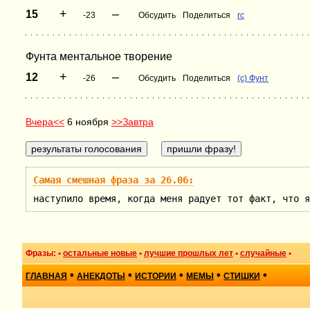
+
–
15
-23
Обсудить
Поделиться
rc
Фунта ментальное творение
+
–
12
-26
Обсудить
Поделиться
(c) Фунт
Вчера<<
6 ноября
>>Завтра
Самая смешная фраза за 26.06:
наступило время, когда меня радует тот факт, что я
Фразы: •
остальные новые
•
лучшие прошлых лет
•
случайные
•
•
•
•
•
•
ГЛАВНАЯ
АНЕКДОТЫ
ИСТОРИИ
МЕМЫ
СТИШКИ