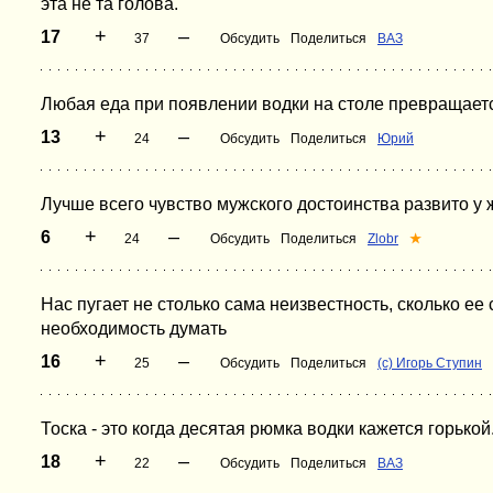
эта не та голова.
+
–
17
37
Обсудить
Поделиться
ВАЗ
Любая еда при появлении водки на столе превращается
+
–
13
24
Обсудить
Поделиться
Юрий
Лучше всего чувство мужского достоинства развито у 
+
–
6
24
Обсудить
Поделиться
Zlobr
★
Нас пугает не столько сама неизвестность, сколько ее 
необходимость думать
+
–
16
25
Обсудить
Поделиться
(c) Игорь Ступин
Тоска - это когда десятая рюмка водки кажется горькой
+
–
18
22
Обсудить
Поделиться
ВАЗ