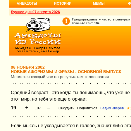
АНЕКДОТЫ
ИСТОРИИ
МЕМЫ
Ф
Лучшее дня 07 августа 2026
Предупреждение: у нас есть цензура и
покиньте сайт.
18+
06 НОЯБРЯ 2002
НОВЫЕ АФОРИЗМЫ И ФРАЗЫ - ОСНОВНОЙ ВЫПУСК
Меняется каждый час по результатам голосования
Средний возраст - это когда ты понимаешь, что уже н
этот мир, но тебя это еще огорчает.
+
–
19
107
Обсудить
Поделиться
Вадим Зверев
★
Если мысль не укладывается в голове, значит либо эта