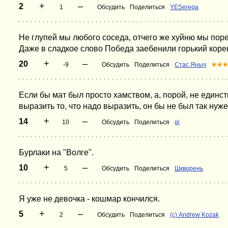
+
–
2
1
Обсудить
Поделиться
YESerega
Не глупей мы любого соседа, отчего же хуйню мы поре
Даже в сладкое слово Победа заебенили горький коре
+
–
20
-9
Обсудить
Поделиться
Стас Яныч
★★★
Если бы мат был просто хамством, а, порой, не един
выразить то, что надо выразить, он бы не был так нуже
+
–
14
10
Обсудить
Поделиться
gi
Бурлаки на "Волге".
+
–
10
5
Обсудить
Поделиться
Шкворень
Я уже не девочка - кошмар кончился.
+
–
5
2
Обсудить
Поделиться
(с) Andrew Kozak