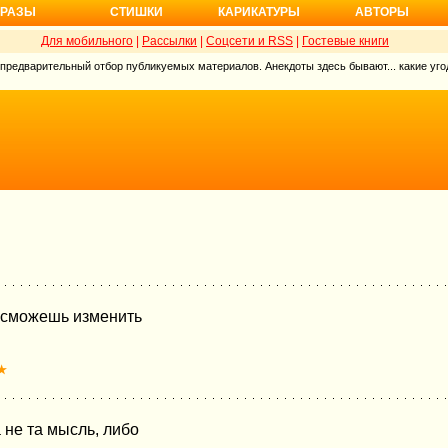
РАЗЫ
СТИШКИ
КАРИКАТУРЫ
АВТОРЫ
Для мобильного
|
Рассылки
|
Соцсети и RSS
|
Гостевые книги
 предварительный отбор публикуемых материалов. Анекдоты здесь бывают... какие угод
е сможешь изменить
★
 не та мысль, либо