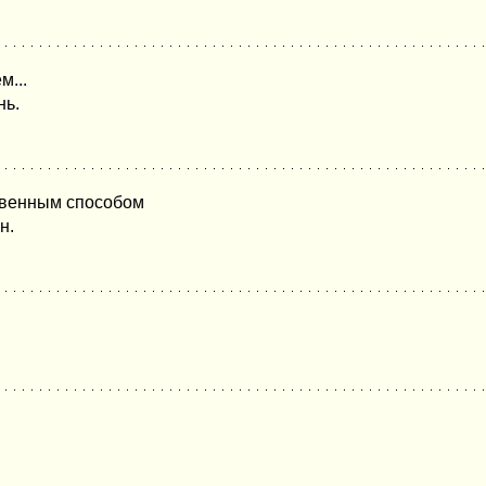
м...
нь.
ственным способом
н.