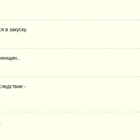
 в закуску.
женщин..
следствие -
.