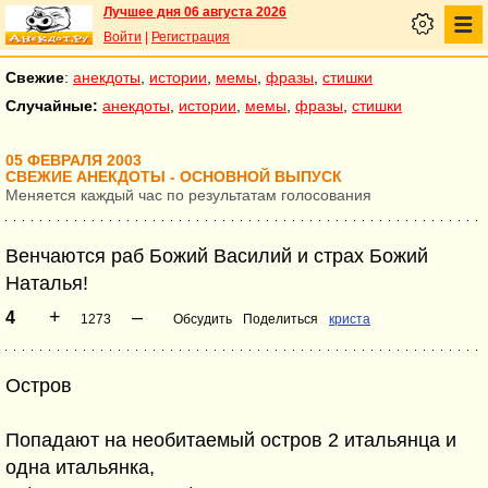
Лучшее дня 06 августа 2026
Войти
|
Регистрация
Свежие
:
анекдоты
,
истории
,
мемы
,
фразы
,
стишки
Случайные:
анекдоты
,
истории
,
мемы
,
фразы
,
стишки
05 ФЕВРАЛЯ 2003
СВЕЖИЕ АНЕКДОТЫ - ОСНОВНОЙ ВЫПУСК
Меняется каждый час по результатам голосования
Венчаются раб Божий Василий и страх Божий
Наталья!
+
–
4
1273
Обсудить
Поделиться
криста
Остров
Попадают на необитаемый остров 2 итальянца и
одна итальянка,