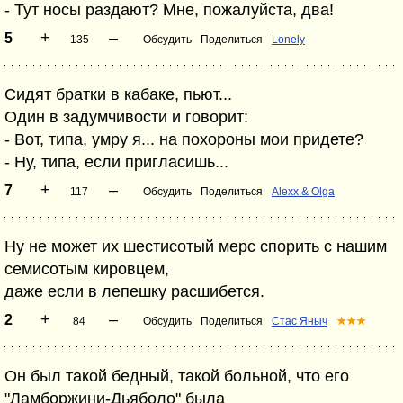
- Тут носы раздают? Мне, пожалуйста, два!
+
–
5
135
Обсудить
Поделиться
Lonely
Сидят братки в кабаке, пьют...
Один в задумчивости и говорит:
- Вот, типа, умру я... на похороны мои придете?
- Ну, типа, если пригласишь...
+
–
7
117
Обсудить
Поделиться
Alexx & Olga
Ну не может их шестисотый мерс спорить с нашим
семисотым кировцем,
даже если в лепешку расшибется.
+
–
2
84
Обсудить
Поделиться
Стас Яныч
★★★
Он был такой бедный, такой больной, что его
"Ламборжини-Дьяболо" была