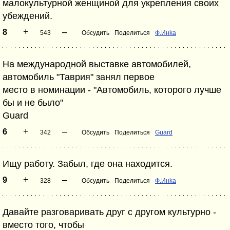
малокультурной женщиной для укрепления своих
убеждений.
+
–
8
543
Обсудить
Поделиться
Ф.Инka
На международной выставке автомобилей,
автомобиль "Таврия" занял первое
место в номинации - "Автомобиль, которого лучше
бы и не было"
Guard
+
–
6
342
Обсудить
Поделиться
Guard
Ищу работу. Забыл, где она находится.
+
–
9
328
Обсудить
Поделиться
Ф.Инka
Давайте разговаривать друг с другом культурно -
вместо того, чтобы