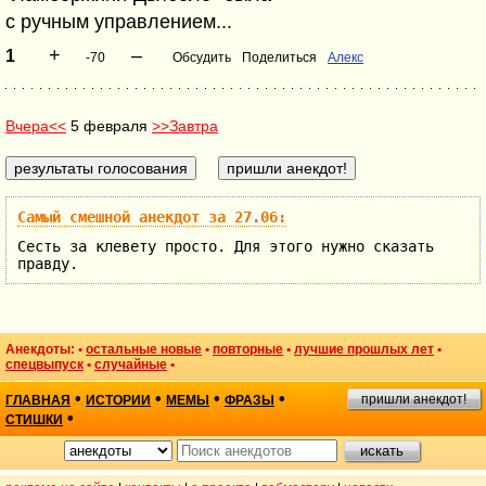
с ручным управлением...
+
–
1
-70
Обсудить
Поделиться
Алекс
Вчера<<
5 февраля
>>Завтра
Самый смешной анекдот за 27.06:
Сесть за клевету просто. Для этого нужно сказать
правду.
Анекдоты: •
остальные новые
•
повторные
•
лучшие прошлых лет
•
спецвыпуск
•
случайные
•
•
•
•
•
пришли анекдот!
ГЛАВНАЯ
ИСТОРИИ
МЕМЫ
ФРАЗЫ
•
СТИШКИ