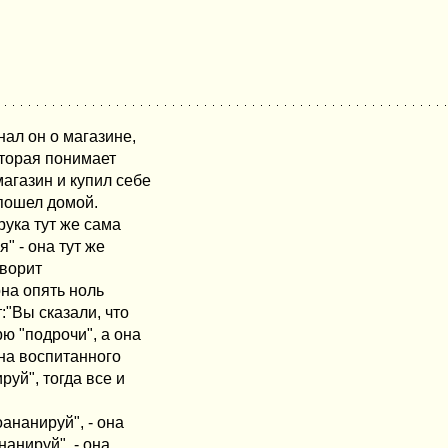
нал он о магазине,
оторая понимает
агазин и купил себе
 пошел домой.
рука тут же сама
я" - она тут же
оворит
она опять ноль
т:"Вы сказали, что
рю "подрочи", а она
 на воспитанного
руй", тогда все и
ананируй", - она
нанируй", - она