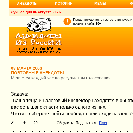
АНЕКДОТЫ
ИСТОРИИ
МЕМЫ
Ф
Лучшее дня 06 августа 2026
Предупреждение: у нас есть цензура и
покиньте сайт.
18+
08 МАРТА 2003
ПОВТОРНЫЕ АНЕКДОТЫ
Меняется каждый час по результатам голосования
Задача:
"Ваша теща и налоговый инспектор находятся в обья
вас есть шанс спасти только одного из них..."
Что вы выберете: пойти пообедать или сходить в кино
+
–
2
20
Обсудить
Поделиться
Flyer