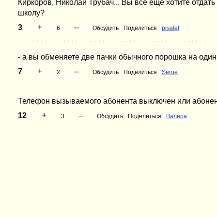
Киркоров, Николай Трубач... Вы все еще хотите отдат
школу?
+
–
3
6
Обсудить
Поделиться
pisatel
- а вы обменяете две пачки обычного порошка на оди
+
–
7
2
Обсудить
Поделиться
Serge
Телефон вызываемого абонента выключен или абонент 
+
–
12
3
Обсудить
Поделиться
Валера