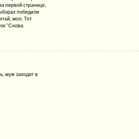
на первой странице,
выборах победили
итай, мол. Тот
вок "Снова
рь, муж заходит в