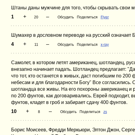
Штаны даны мужчине для того, чтобы скрывать свои м
+
–
1
20
Обсудить
Поделиться
Flyer
Шумахер в дословном переводе на русский означает Б
+
–
4
11
Обсудить
Поделиться
x-ray
Самолет, в котором летят американец, шотландец, рус
внезапно начинает падать. Шотландец предлагает: "Д
что тот, кто останется в живых, даст погибшим по 200 
небесам и для благодарности Богу" Все согласились. 
шотландца все живы. На его похороны американец и р
по 200 фунтов, как договаривались. Еврей подходит, 
фунтов, кладет в гроб и забирает сдачу 400 фунтов.
+
–
10
8
Обсудить
Поделиться
zs
Борис Моисеев, Фредди Меркьюри, Элтон Джон, Серге