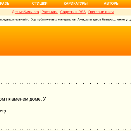
РАЗЫ
СТИШКИ
КАРИКАТУРЫ
АВТОРЫ
Для мобильного
|
Рассылки
|
Соцсети и RSS
|
Гостевые книги
 предварительный отбор публикуемых материалов. Анекдоты здесь бывают... какие угод
том пламенем доме. У
???