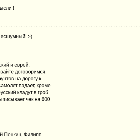
ысли !
есшумный! :-)
ский и еврей,
авайте договоримся,
фунтов на дорогу к
Самолет падает, кроме
усский кладут в гроб
выписывает чек на 600
й Пенкин, Филипп