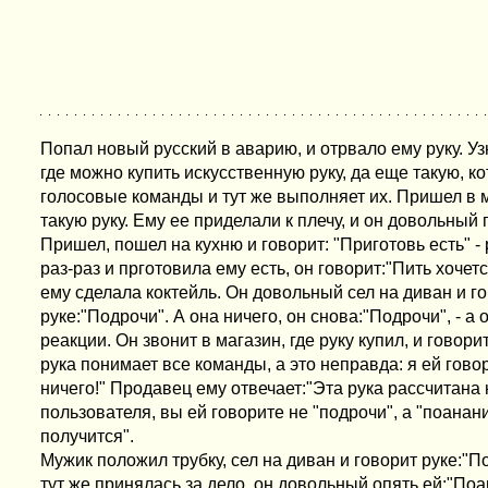
Попал новый русский в аварию, и отрвало ему руку. Уз
где можно купить искусственную руку, да еще такую, к
голосовые команды и тут же выполняет их. Пришел в м
такую руку. Ему ее приделали к плечу, и он довольный
Пришел, пошел на кухню и говорит: "Приготовь есть" - 
раз-раз и прготовила ему есть, он говорит:"Пить хочетс
ему сделала коктейль. Он довольный сел на диван и г
руке:"Подрочи". А она ничего, он снова:"Подрочи", - а 
реакции. Он звонит в магазин, где руку купил, и говори
рука понимает все команды, а это неправда: я ей гово
ничего!" Продавец ему отвечает:"Эта рука рассчитана
пользователя, вы ей говорите не "подрочи", а "поанани
получится".
Мужик положил трубку, сел на диван и говорит руке:"По
тут же принялась за дело, он довольный опять ей:"Поа