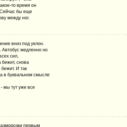
какое-то время он
"Сейчас бы еще
ову между ног.
ение вниз под уклон.
. Автобус медленно но
всех сил,
а бежит, снова
 бежит. И так
на в буквальном смысле
 - мы тут уже все
 разморозки первым