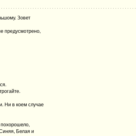
льшому. Зовет
 не предусмотрено,
ся.
трогайте.
и. Ни в коем случае
у похорошело,
 Синяя, Белая и