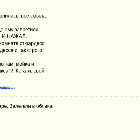
олилась, все смыла.
де ему запретили.
т. И НАЖАЛ.
 комнате стюардесс,
десса и так строго
но там, мойка и
са"?. Кстати, свой
аешшшшь
ре. Залетели в облака.
.