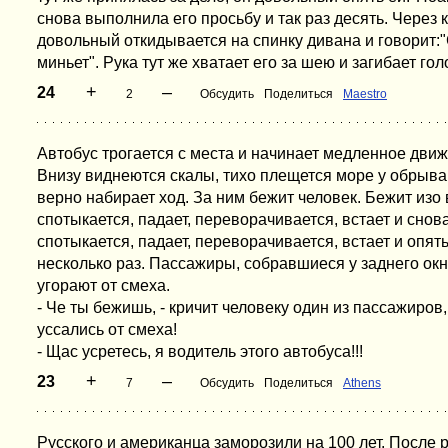
снова выполнила его просьбу и так раз десять. Через 
довольный откидывается на спинку дивана и говорит:
миньет". Рука тут же хватает его за шею и загибает гол
+
–
24
2
Обсудить
Поделиться
Maestro
Автобус трогается с места и начинает медленное движ
Внизу виднеются скалы, тихо плещется море у обрыва
верно набирает ход. За ним бежит человек. Бежит изо 
спотыкается, падает, переворачивается, встает и снов
спотыкается, падает, переворачивается, встает и опять
несколько раз. Пассажиры, собравшиеся у заднего ок
угорают от смеха.
- Че ты бежишь, - кричит человеку один из пассажиров,
уссались от смеха!
- Щас усретесь, я водитель этого автобуса!!!
+
–
23
7
Обсудить
Поделиться
Athens
Русского и американца заморозили на 100 лет. После