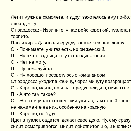
Летит мужик в самолете, и вдруг захотелось ему по-бо
стюардессу.
Стюардесса: - Извините, у нас рейс короткий, туалета
терпите.
Пассажир: - Да что вы ерунду гоните, я ж щас лопну.
С: - Понимаете, унитаз есть, но он женский.
П: - Ну и что, задница-то у всех одинаковая.
С: - Нет, не могу.
П: - Ну пожалуйста...
С: - Ну, хорошо, посоветуюсь с командиром...
Стюардесса уходит в кабину, через минуту возвращает
С: - Хорошо, идите, но я вас предупреждаю, ничего не 
П: - А что там такое?
С: - Это специальный женский унитаз, там есть 3 кнопк
не нажимайте на них, особенно на красную.
П: - Хорошо, не буду.
Идет в туалет, садится, делает свое дело. Ну, ему сраз
сидит, осматривается. Видит, действительно, 3 кнопки: