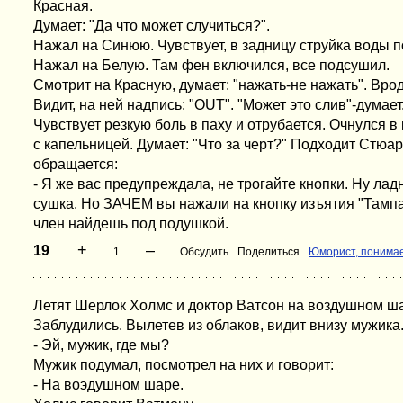
Красная.
Думает: "Да что может случиться?".
Нажал на Синюю. Чувствует, в задницу струйка воды п
Нажал на Белую. Там фен включился, все подсушил.
Смотрит на Красную, думает: "нажать-не нажать". Вро
Видит, на ней надпись: "OUT". "Может это слив"-думае
Чувствует резкую боль в паху и отрубается. Очнулся в
с капельницей. Думает: "Что за черт?" Подходит Стюар
обращается:
- Я же вас предупреждала, не трогайте кнопки. Ну лад
сушка. Но ЗАЧЕМ вы нажали на кнопку изъятия "Тампак
член найдешь под подушкой.
+
–
19
1
Обсудить
Поделиться
Юморист, поним
Летят Шерлок Холмс и доктор Ватсон на воздушном ша
Заблудились. Вылетев из облаков, видит внизу мужика
- Эй, мужик, где мы?
Мужик подумал, посмотрел на них и говорит:
- На воэдушном шаре.