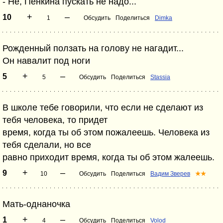
- Не, Пенкина пускать не надо...
+
–
10
1
Обсудить
Поделиться
Dimka
Рожденный ползать на голову не нагадит...
Он навалит под ноги
+
–
5
5
Обсудить
Поделиться
Stassia
В школе тебе говорили, что если не сделают из
тебя человека, то придет
время, когда ты об этом пожалеешь. Человека из
тебя сделали, но все
равно приходит время, когда ты об этом жалеешь.
+
–
9
10
Обсудить
Поделиться
Вадим Зверев
★★
Мать-однаночка
+
–
1
4
Обсудить
Поделиться
Volod