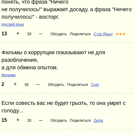
понять, что фраза "Ничего
не получилось!" выражает досаду, а фраза "Ничего
получилось!" - восторг.
русский язык
+
–
13
39
Обсудить
Поделиться
Стас Яныч
★★★
Фильмы о коррупции показывают не для
разоблачения,
а для обмена опытом.
фильмы
+
–
2
36
Обсудить
Поделиться
Снег
Если совесть вас не будет грызть, то она умрет с
голоду...
+
–
15
28
Обсудить
Поделиться
Zenja