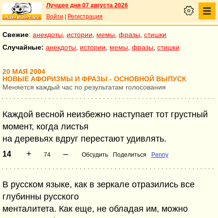
Лучшее дня 07 августа 2026
Войти
|
Регистрация
Свежие
:
анекдоты
,
истории
,
мемы
,
фразы
,
стишки
Случайные:
анекдоты
,
истории
,
мемы
,
фразы
,
стишки
20 МАЯ 2004
НОВЫЕ АФОРИЗМЫ И ФРАЗЫ - ОСНОВНОЙ ВЫПУСК
Меняется каждый час по результатам голосования
Каждой весной неизбежно наступает тот грустный
момент, когда листья
на деревьях вдруг перестают удивлять.
+
–
14
74
Обсудить
Поделиться
Penny
В русском языке, как в зеркале отразились все
глубинны русского
менталитета. Как еще, не обладая им, можно