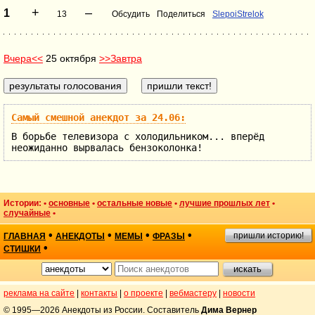
+
–
1
13
Обсудить
Поделиться
SlepoiStrelok
Вчера<<
25 октября
>>Завтра
Самый смешной анекдот за 24.06:
В борьбе телевизора с холодильником... вперёд
неожиданно вырвалась бензоколонка!
Истории: •
основные
•
остальные новые
•
лучшие прошлых лет
•
случайные
•
•
•
•
•
пришли историю!
ГЛАВНАЯ
АНЕКДОТЫ
МЕМЫ
ФРАЗЫ
•
СТИШКИ
реклама на сайте
|
контакты
|
о проекте
|
вебмастеру
|
новости
© 1995—2026 Анекдоты из России. Составитель
Дима Вернер