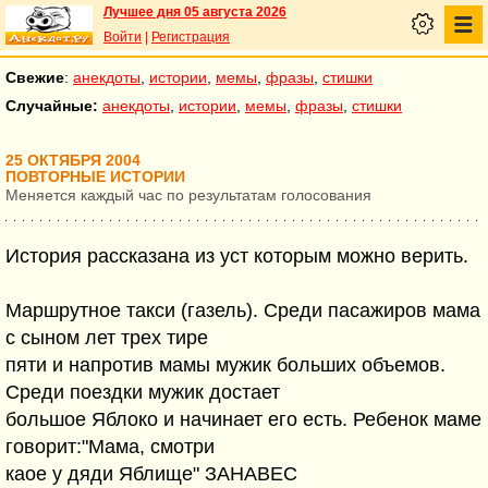
Лучшее дня 05 августа 2026
Войти
|
Регистрация
Свежие
:
анекдоты
,
истории
,
мемы
,
фразы
,
стишки
Случайные:
анекдоты
,
истории
,
мемы
,
фразы
,
стишки
25 ОКТЯБРЯ 2004
ПОВТОРНЫЕ ИСТОРИИ
Меняется каждый час по результатам голосования
История рассказана из уст которым можно верить.
Маршрутное такси (газель). Среди пасажиров мама
с сыном лет трех тире
пяти и напротив мамы мужик больших объемов.
Среди поездки мужик достает
большое Яблоко и начинает его есть. Ребенок маме
говорит:"Мама, смотри
каое у дяди Яблище" ЗАНАВЕС