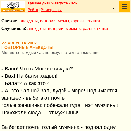
Лучшее дня 09 августа 2026
Войти
|
Регистрация
Свежие
:
анекдоты
,
истории
,
мемы
,
фразы
,
стишки
Случайные:
анекдоты
,
истории
,
мемы
,
фразы
,
стишки
27 АВГУСТА 2007
ПОВТОРНЫЕ АНЕКДОТЫ
Меняется каждый час по результатам голосования
- Вано! Что в Москве выдэл?
- Вах! На балэт хадыл!
- Балэт? А как это?
- А, это балшой зал, лудэй - море! Подымается
занавес - выбегают почты
голые женшины: побежали туда - нэт мужчины!
Побежали сюда - нэт мужчины!
Выбегает почты голый мужчина - поднял одну