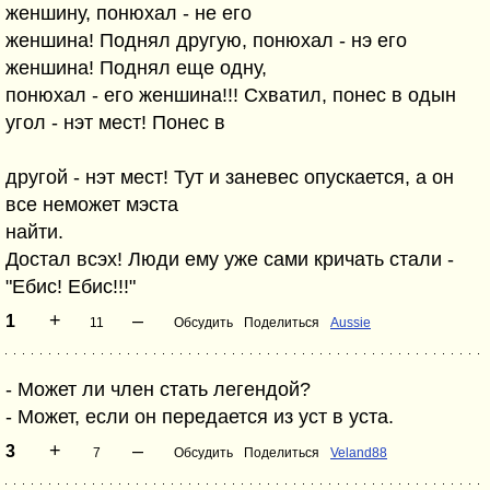
женшину, понюхал - не его
женшина! Поднял другую, понюхал - нэ его
женшина! Поднял еще одну,
понюхал - его женшина!!! Схватил, понес в одын
угол - нэт мест! Понес в
другой - нэт мест! Тут и заневес опускается, а он
все неможет мэста
найти.
Достал всэх! Люди ему уже сами кричать стали -
"Ебис! Ебис!!!"
+
–
1
11
Обсудить
Поделиться
Aussie
- Может ли член стать легендой?
- Может, если он передается из уст в уста.
+
–
3
7
Обсудить
Поделиться
Veland88