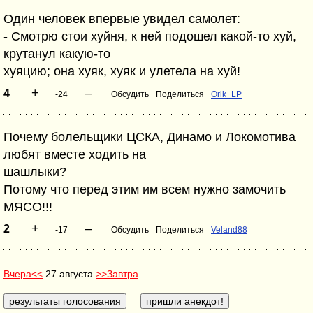
Один человек впервые увидел самолет:
- Смотрю стои хуйня, к ней подошел какой-то хуй,
крутанул какую-то
хуяцию; она хуяк, хуяк и улетела на хуй!
+
–
4
-24
Обсудить
Поделиться
Orik_LP
Почему болельщики ЦСКА, Динамо и Локомотива
любят вместе ходить на
шашлыки?
Потому что перед этим им всем нужно замочить
МЯСО!!!
+
–
2
-17
Обсудить
Поделиться
Veland88
Вчера<<
27 августа
>>Завтра