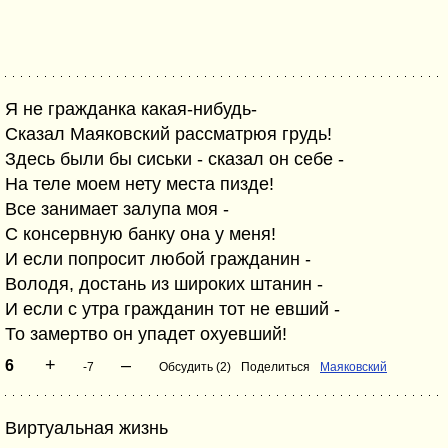
Я не гражданка какая-нибудь-
Сказал Маяковский рассматрюя грудь!
Здесь были бы сиськи - сказал он себе -
На теле моем нету места пизде!
Все занимает залупа моя -
С консервную банку она у меня!
И если попросит любой гражданин -
Володя, достань из широких штанин -
И если с утра гражданин тот не евший -
То замертво он упадет охуевший!
+
–
6
-7
Обсудить (2)
Поделиться
Маяковский
Виртуальная жизнь