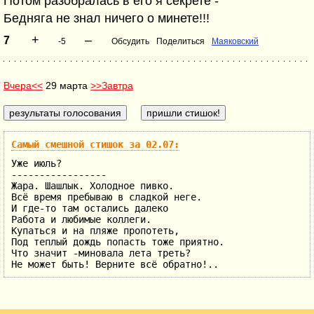
Потом разобралась в его я секрете -
Бедняга не знал ничего о минете!!!
+
–
7
-5
Обсудить
Поделиться
Маяковский
Вчера<<
29 марта
>>Завтра
Самый смешной стишок за 02.07:
Уже июль?
-----------------
Жара. Шашлык. Холодное пивко.
Всё время пребываю в сладкой неге.
И где-то там остались далеко
Работа и любимые коллеги.
Купаться и на пляже пропотеть,
Под теплый дождь попасть тоже приятно.
Что значит -миновала лета треть?
Не может быть! Верните всё обратно!..