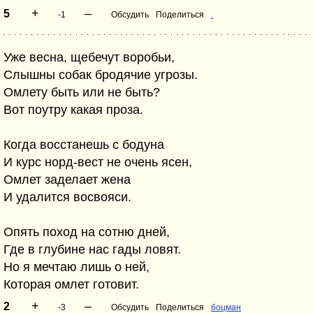
+
–
5
-1
Обсудить
Поделиться
.
Уже весна, щебечут воробьи,
Слышны собак бродячие угрозы.
Омлету быть или не быть?
Вот поутру какая проза.
Когда восстанешь с бодуна
И курс норд-вест не очень ясен,
Омлет заделает жена
И удалится восвояси.
Опять поход на сотню дней,
Где в глубине нас гады ловят.
Но я мечтаю лишь о ней,
Которая омлет готовит.
+
–
2
-3
Обсудить
Поделиться
боцман