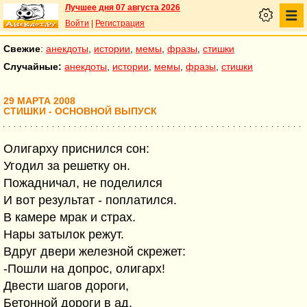
Лучшее дня 07 августа 2026
Войти
|
Регистрация
Свежие
:
анекдоты
,
истории
,
мемы
,
фразы
,
стишки
Случайные:
анекдоты
,
истории
,
мемы
,
фразы
,
стишки
29 МАРТА 2008
СТИШКИ - ОСНОВНОЙ ВЫПУСК
Олигарху приснился сон:
Угодил за решетку он.
Пожадничал, не поделился
И вот результат - поплатился.
В камере мрак и страх.
Нары затылок режут.
Вдруг двери железной скрежет:
-Пошли на допрос, олигарх!
Двести шагов дороги,
Бетонной дороги в ад.