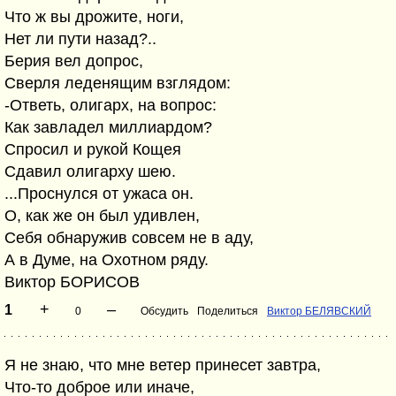
Что ж вы дрожите, ноги,
Нет ли пути назад?..
Берия вел допрос,
Сверля леденящим взглядом:
-Ответь, олигарх, на вопрос:
Как завладел миллиардом?
Спросил и рукой Кощея
Сдавил олигарху шею.
...Проснулся от ужаса он.
О, как же он был удивлен,
Себя обнаружив совсем не в аду,
А в Думе, на Охотном ряду.
Виктор БОРИСОВ
+
–
1
0
Обсудить
Поделиться
Виктор БЕЛЯВСКИЙ
Я не знаю, что мне ветер принесет завтра,
Что-то доброе или иначе,