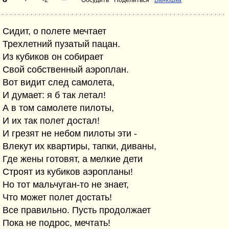
-2
Обсудить
Поделиться
Ванюшка
Сидит, о полете мечтает
Трехлетний пузатый пацан.
Из кубиков он собирает
Свой собственный аэроплан.
Вот видит след самолета,
И думает: я б так летал!
А в том самолете пилоты,
И их так полет достал!
И грезят не небом пилоты эти -
Влекут их квартиры, тапки, диваны,
Где жены готовят, а мелкие дети
Строят из кубиков аэропланы!
Но тот мальчуган-то не знает,
Что может полет достать!
Все правильно. Пусть продолжает
Пока не подрос, мечтать!