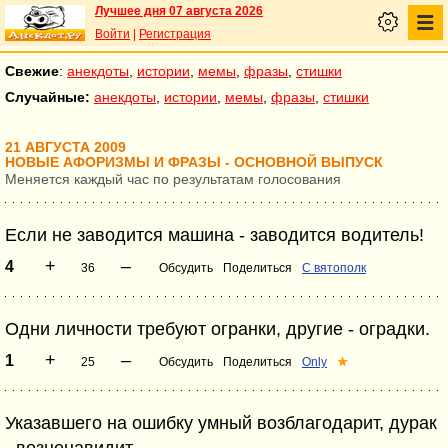
Лучшее дня 07 августа 2026
Войти
|
Регистрация
Свежие
:
анекдоты
,
истории
,
мемы
,
фразы
,
стишки
Случайные:
анекдоты
,
истории
,
мемы
,
фразы
,
стишки
21 АВГУСТА 2009
НОВЫЕ АФОРИЗМЫ И ФРАЗЫ - ОСНОВНОЙ ВЫПУСК
Меняется каждый час по результатам голосования
Если не заводится машина - заводится водитель!
+
–
4
36
Обсудить
Поделиться
С вятополк
Одни личности требуют огранки, другие - оградки.
+
–
1
25
Обсудить
Поделиться
Only
★
Указавшего на ошибку умный возблагодарит, дурак