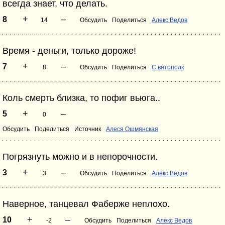
всегда знает, что делать.
+
–
8
14
Обсудить
Поделиться
Алекс Ведов
Время - деньги, только дороже!
+
–
7
8
Обсудить
Поделиться
С вятополк
Коль смерть близка, то пофиг вьюга..
+
–
5
0
Обсудить
Поделиться
Источник
Алеся Ошмянская
Погрязнуть можно и в непорочности.
+
–
3
3
Обсудить
Поделиться
Алекс Ведов
Наверное, танцевал Фаберже неплохо.
+
–
10
-2
Обсудить
Поделиться
Алекс Ведов