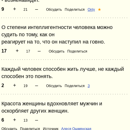
- возненавидит.
+
–
9
21
Обсудить
Поделиться
Only
★
О степени интеллигентности человека можно
судить по тому, как он
реагирует на то, что он наступил на говно.
+
–
17
17
Обсудить
Поделиться
Каждый человек способен жить лучше, не каждый
способен это понять.
+
–
2
19
Обсудить
Поделиться
З
Красота женщины вдохновляет мужчин и
оскорбляет других женщин.
+
–
6
13
Обсудить
Поделиться
Источник
Алеся Ошмянская