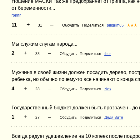
Ношение МАСКИ так же предохраняет от гриппа, как
от беременности...
грипп
+
–
11
31
Обсудить
Поделиться
piligrim65
★★★
Мы служим слугам народа...
+
–
2
33
Обсудить
Поделиться
thor
Мужчина в своей жизни должен посадить дерево, пост
ребенка, но обычно почему-то все начинают с конца спи
+
–
4
28
Обсудить
Поделиться
Nox
Государственный бюджет должен быть прозрачен - до
+
–
1
27
Обсудить
Поделиться
Дядя Витя
Всегда радует удешевление на 10 копеек после подор