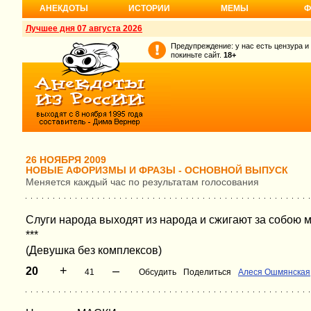
АНЕКДОТЫ
ИСТОРИИ
МЕМЫ
Ф
Лучшее дня 07 августа 2026
Предупреждение: у нас есть цензура и
покиньте сайт.
18+
26 НОЯБРЯ 2009
НОВЫЕ АФОРИЗМЫ И ФРАЗЫ - ОСНОВНОЙ ВЫПУСК
Меняется каждый час по результатам голосования
Слуги народа выходят из народа и сжигают за собою 
***
(Девушка без комплексов)
+
–
20
41
Обсудить
Поделиться
Алеся Ошмянская