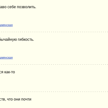
аво себе позволить.
шмянская
бычайную гибкость.
шмянская
я как-то
тв, что они почти