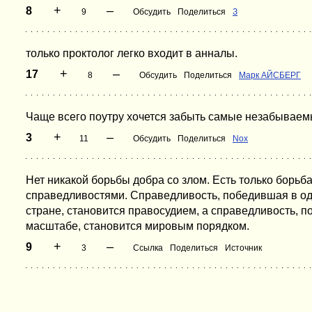
+
–
8
9
Обсудить
Поделиться
З
только проктолог легко входит в анналы.
+
–
17
8
Обсудить
Поделиться
Марк АЙСБЕРГ
Чаще всего поутру хочется забыть самые незабываем
+
–
3
11
Обсудить
Поделиться
Nox
Нет никакой борьбы добра со злом. Есть только борь
справедливостями. Справедливость, победившая в од
стране, становится правосудием, а справедливость, 
масштабе, становится мировым порядком.
+
–
9
3
Ссылка
Поделиться
Источник