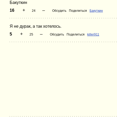
Бакуткин
+
–
16
24
Обсудить
Поделиться
Бакуткин
Я не дурак, а так хотелось.
+
–
5
25
Обсудить
Поделиться
killer911