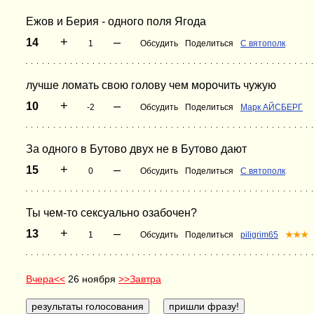
Ежов и Берия - одного поля Ягода
+
–
14
1
Обсудить
Поделиться
С вятополк
лучше ломать свою голову чем морочить чужую
+
–
10
-2
Обсудить
Поделиться
Марк АЙСБЕРГ
За одного в Бутово двух не в Бутово дают
+
–
15
0
Обсудить
Поделиться
С вятополк
Ты чем-то сексуально озабочен?
+
–
13
1
Обсудить
Поделиться
piligrim65
★★★
Вчера<<
26 ноября
>>Завтра