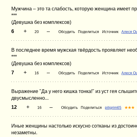
Мужчина – это та слабость, которую женщина имеет пр
***
(Девушка без комплексов)
+
–
6
20
Обсудить
Поделиться
Источник
Алеся О
В последнее время мужская твёрдость проявляет нео
***
(Девушка без комплексов)
+
–
7
16
Обсудить
Поделиться
Источник
Алеся О
Выражение "Да у него кишка тонка!" из уст гея слышитс
двусмысленно...
+
–
12
16
Обсудить
Поделиться
piligrim65
★★★
Иные женщины настолько искусно сотканы из достоинс
незаметны.