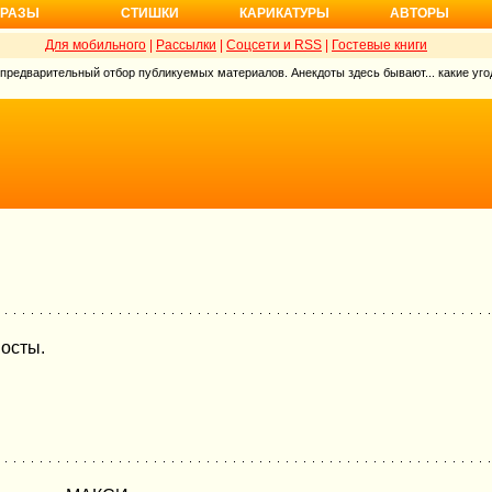
РАЗЫ
СТИШКИ
КАРИКАТУРЫ
АВТОРЫ
Для мобильного
|
Рассылки
|
Соцсети и RSS
|
Гостевые книги
 предварительный отбор публикуемых материалов. Анекдоты здесь бывают... какие угод
мосты.