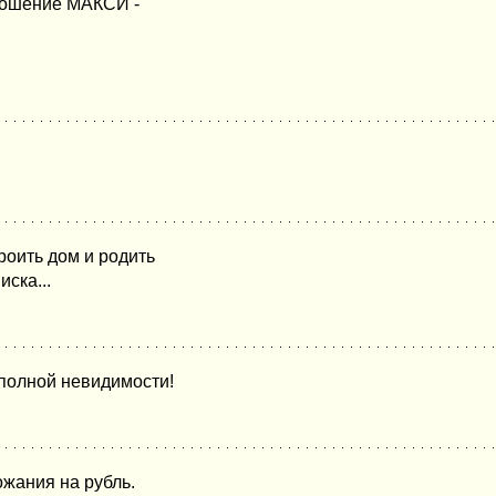
 ношение МАКСИ -
роить дом и родить
ска...
 полной невидимости!
ожания на рубль.