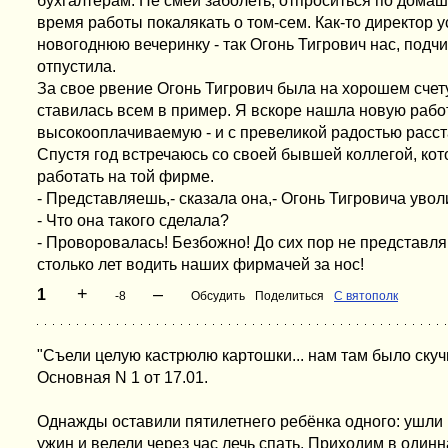
бухгалтерам. Не смей заболеть, отпроситься по дома
время работы покалякать о том-сем. Как-то директор 
новогоднюю вечеринку - так Огонь Тигрович нас, подч
отпустила.
За свое рвение Огонь Тигрович была на хорошем счет
ставилась всем в пример. Я вскоре нашла новую работ
высокооплачиваемую - и с превеликой радостью расст
Спустя год встречаюсь со своей бывшей коллегой, кот
работать на той фирме.
- Представляешь,- сказала она,- Огонь Тигровича увол
- Что она такого сделала?
- Проворовалась! Безбожно! До сих пор не представл
столько лет водить наших фирмачей за нос!
+
–
1
-8
Обсудить
Поделиться
С вятополк
"Съели целую кастрюлю картошки... нам там было скуч
Основная N 1 от 17.01.
Однажды оставили пятилетнего ребёнка одного: ушли 
ужин и велели через час лечь спать. Приходим в одинна