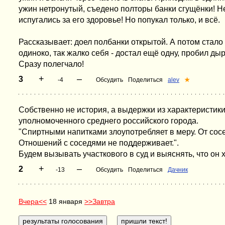
ужин нетронутый, съедено полторы банки сгущёнки! Не
испугались за его здоровье! Но попукал только, и всё.
Рассказывает: доел полбанки открытой. А потом стало т
одиноко, так жалко себя - достал ещё одну, пробил ды
Сразу полегчало!
+
–
3
-4
Обсудить
Поделиться
alev
★
Собственно не история, а выдержки из характеристики
уполномоченного среднего российского города.
"Спиртными напитками злоупотребляет в меру. От сос
Отношений с соседями не поддерживает.".
Будем вызывать участкового в суд и выяснять, что он х
+
–
2
-13
Обсудить
Поделиться
Дачник
Вчера<<
18 января
>>Завтра