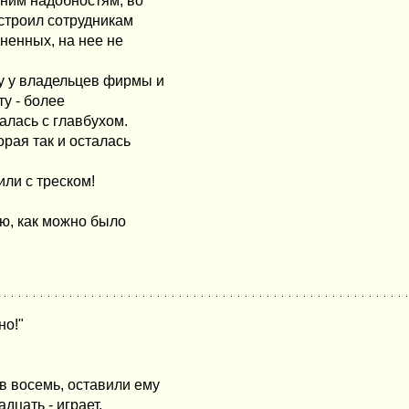
шним надобностям, во
устроил сотрудникам
иненных, на нее не
у у владельцев фирмы и
у - более
алась с главбухом.
орая так и осталась
или с треском!
яю, как можно было
но!"
в восемь, оставили ему
дцать - играет,