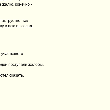
 жалко, конечно -
ак грустно, так
рку и всю высосал.
 участкового
едей поступали жалобы.
отел сказать.