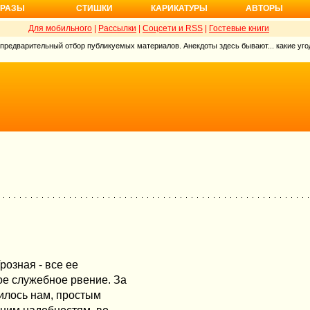
РАЗЫ
СТИШКИ
КАРИКАТУРЫ
АВТОРЫ
Для мобильного
|
Рассылки
|
Соцсети и RSS
|
Гостевые книги
 предварительный отбор публикуемых материалов. Анекдоты здесь бывают... какие угод
розная - все ее
ое служебное рвение. За
дилось нам, простым